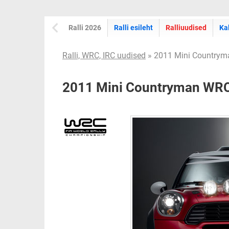
Ralli 2026
Ralli esileht
Ralliuudised
Ka
Ralli, WRC, IRC uudised
» 2011 Mini Country
2011 Mini Countryman WR