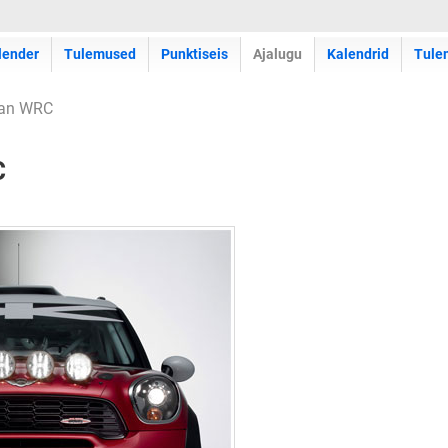
lender
Tulemused
Punktiseis
Ajalugu
Kalendrid
Tule
man WRC
C