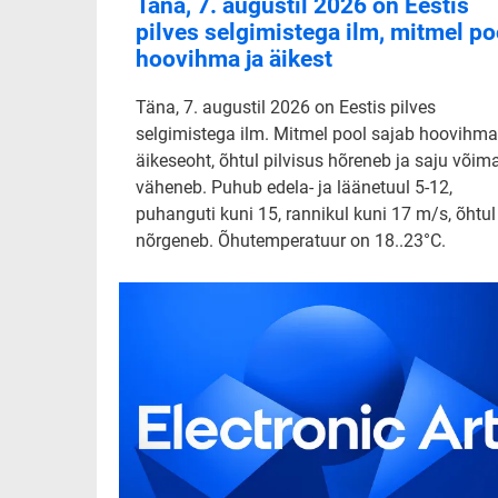
Täna, 7. augustil 2026 on Eestis
pilves selgimistega ilm, mitmel po
hoovihma ja äikest
Täna, 7. augustil 2026 on Eestis pilves
selgimistega ilm. Mitmel pool sajab hoovihma
äikeseoht, õhtul pilvisus hõreneb ja saju võim
väheneb. Puhub edela- ja läänetuul 5-12,
puhanguti kuni 15, rannikul kuni 17 m/s, õhtul
nõrgeneb. Õhutemperatuur on 18..23°C.