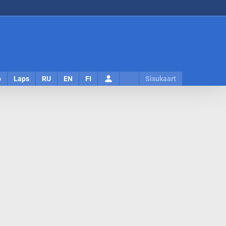
Logi
o
Laps
RU
EN
FI
Sisukaart
sisse