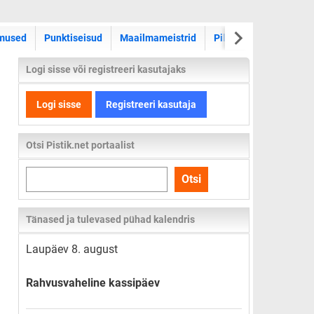
WRC ralli
mused
Punktiseisud
Maailmameistrid
Pildid
Videod
Logi sisse või registreeri kasutajaks
Logi sisse
Registreeri kasutaja
Otsi Pistik.net portaalist
Otsi
Otsi
kogu
lehelt
Tänased ja tulevased pühad kalendris
Laupäev 8. august
Rahvusvaheline kassipäev