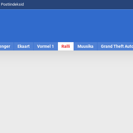
Postiindeksid
enger
Ekaart
Vormel 1
Ralli
Muusika
Grand Theft Aut