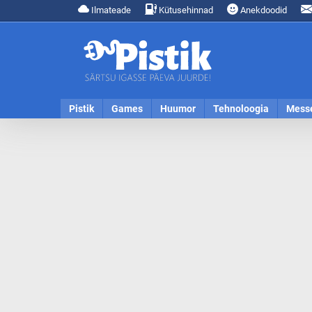
Ilmateade
Kütusehinnad
Anekdoodid
Pistik
Games
Huumor
Tehnoloogia
Mess