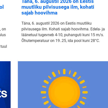
Täna, 6. augustil 2026 on Eestis
ol
muutliku pilvisusega ilm, kohati
sajab hoovihma
Täna, 6. augustil 2026 on Eestis muutliku
, on
pilvisusega ilm. Kohati sajab hoovihma. Edela- ja
alus
läänetuul tugevneb 4-10, puhanguti kuni 15 m/s.
Õhutemperatuur on 19..25, ida pool kuni 28°C.
 tuul