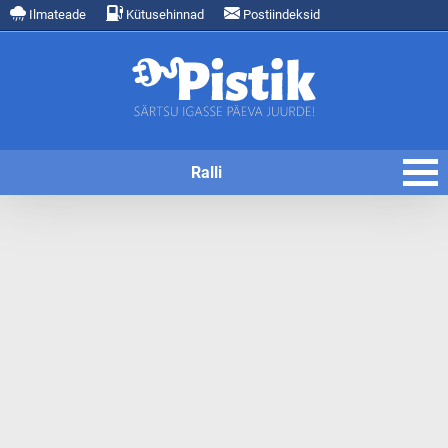
Ilmateade
Kütusehinnad
Postiindeksid
Ralli