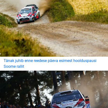
Tänak juhib enne reedese päeva esimest hoolduspausi
Soome rallit