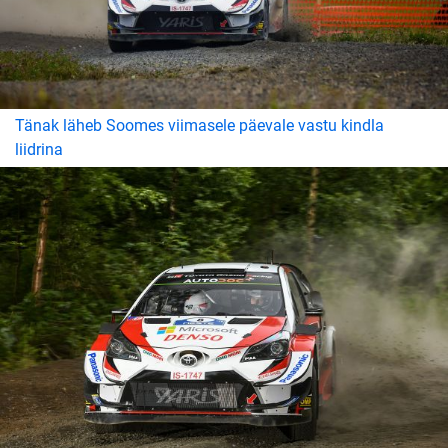
Tänak läheb Soomes viimasele päevale vastu kindla
liidrina