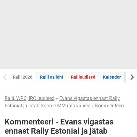
Ralli 2026
Ralli esileht
Ralliuudised
Kalender
Tul
Ralli, WRC, IRC uudised
»
Evans vigastas ennast Rally
Estonial ja jätab Soome MM ralli vahele
» Kommenteeri
Kommenteeri - Evans vigastas
ennast Rally Estonial ja jätab