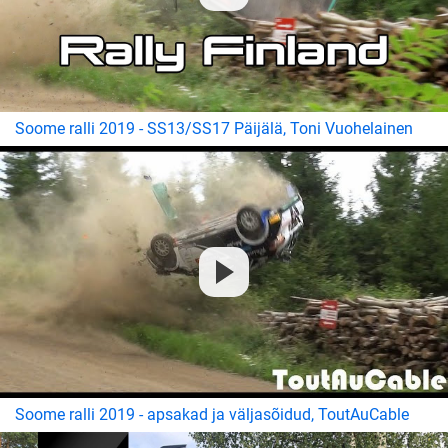
Soome ralli 2019 - SS13/SS17 Päijälä, Toni Vuohelainen
Soome ralli 2019 - apsakad ja väljasõidud, ToutAuCable