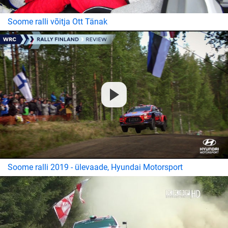
Soome ralli võitja Ott Tänak
Soome ralli 2019 - ülevaade, Hyundai Motorsport