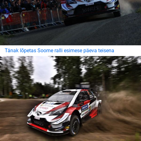
Tänak lõpetas Soome ralli esimese päeva teisena