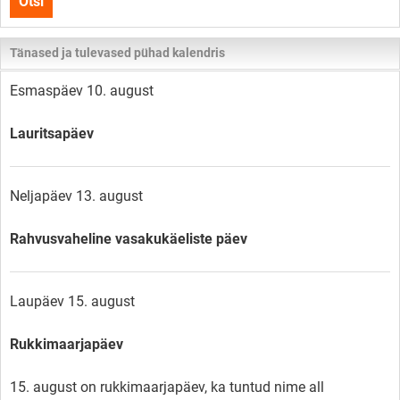
Otsi
lehelt
Tänased ja tulevased pühad kalendris
Esmaspäev 10. august
Lauritsapäev
Neljapäev 13. august
Rahvusvaheline vasakukäeliste päev
Laupäev 15. august
Rukkimaarjapäev
15. august on rukkimaarjapäev, ka tuntud nime all