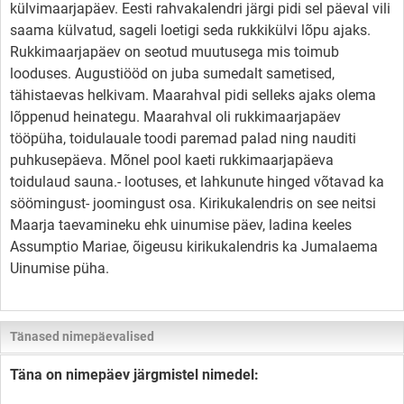
külvimaarjapäev. Eesti rahvakalendri järgi pidi sel päeval vili
saama külvatud, sageli loetigi seda rukkikülvi lõpu ajaks.
Rukkimaarjapäev on seotud muutusega mis toimub
looduses. Augustiööd on juba sumedalt sametised,
tähistaevas helkivam. Maarahval pidi selleks ajaks olema
lõppenud heinategu. Maarahval oli rukkimaarjapäev
tööpüha, toidulauale toodi paremad palad ning nauditi
puhkusepäeva. Mõnel pool kaeti rukkimaarjapäeva
toidulaud sauna.- lootuses, et lahkunute hinged võtavad ka
söömingust- joomingust osa. Kirikukalendris on see neitsi
Maarja taevamineku ehk uinumise päev, ladina keeles
Assumptio Mariae, õigeusu kirikukalendris ka Jumalaema
Uinumise püha.
Tänased nimepäevalised
Täna on nimepäev järgmistel nimedel: