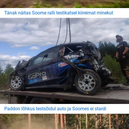
Tänak näitas Soome ralli testikatsel kiireimat minekut
Paddon lõhkus testsõidul auto ja Soomes ei stardi