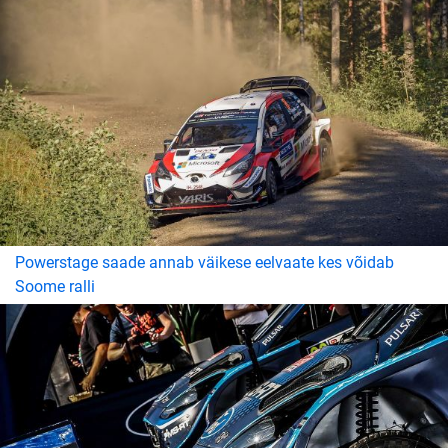
Powerstage saade annab väikese eelvaate kes võidab
Soome ralli