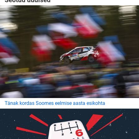
Seotud uudised
Tänak kordas Soomes eelmise aasta esikohta