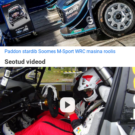
Paddon stardib Soomes M-Sport WRC masina roolis
Seotud videod