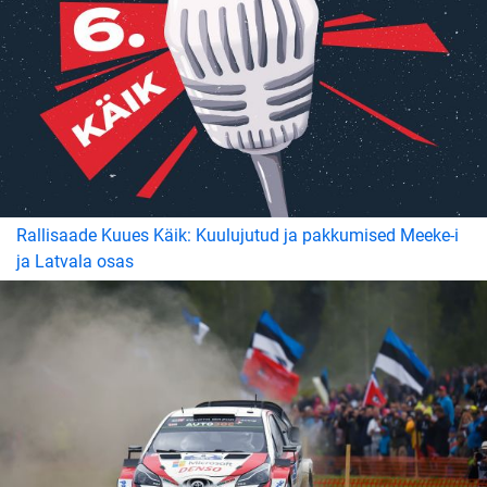
Rallisaade Kuues Käik: Kuulujutud ja pakkumised Meeke-i
ja Latvala osas