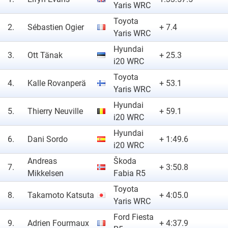
Yaris WRC
Toyota
2.
Sébastien Ogier
+ 7.4
Yaris WRC
Hyundai
3.
Ott Tänak
+ 25.3
i20 WRC
Toyota
4.
Kalle Rovanperä
+ 53.1
Yaris WRC
Hyundai
5.
Thierry Neuville
+ 59.1
i20 WRC
Hyundai
6.
Dani Sordo
+ 1:49.6
i20 WRC
Andreas
Škoda
7.
+ 3:50.8
Mikkelsen
Fabia R5
Toyota
8.
Takamoto Katsuta
+ 4:05.0
Yaris WRC
Ford Fiesta
9.
Adrien Fourmaux
+ 4:37.9