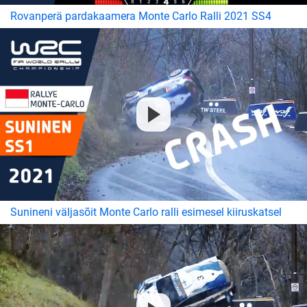
Rovanperä pardakaamera Monte Carlo Ralli 2021 SS4
Sunineni väljasõit Monte Carlo ralli esimesel kiiruskatsel