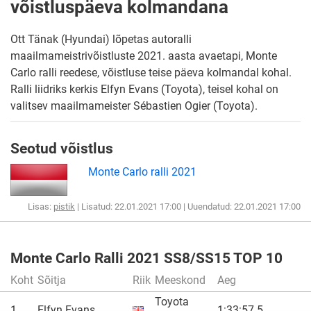
võistluspäeva kolmandana
Ott Tänak (Hyundai) lõpetas autoralli
maailmameistrivõistluste 2021. aasta avaetapi, Monte
Carlo ralli reedese, võistluse teise päeva kolmandal kohal.
Ralli liidriks kerkis Elfyn Evans (Toyota), teisel kohal on
valitsev maailmameister Sébastien Ogier (Toyota).
Seotud võistlus
Monte Carlo ralli 2021
Lisas:
pistik
| Lisatud: 22.01.2021 17:00 | Uuendatud: 22.01.2021 17:00
Monte Carlo Ralli 2021 SS8/SS15 TOP 10
Koht
Sõitja
Riik
Meeskond
Aeg
Toyota
1.
Elfyn Evans
1:33:57.5