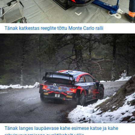
Tänak katkestas reeglite tõttu Monte Carlo ralli
Tänak langes laupäevase kahe esimese katse ja kahe