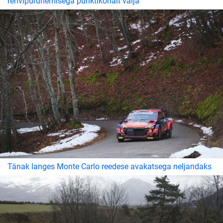
rehvipurunemisega punktikohalt välja
Tänak langes Monte Carlo reedese avakatsega neljandaks