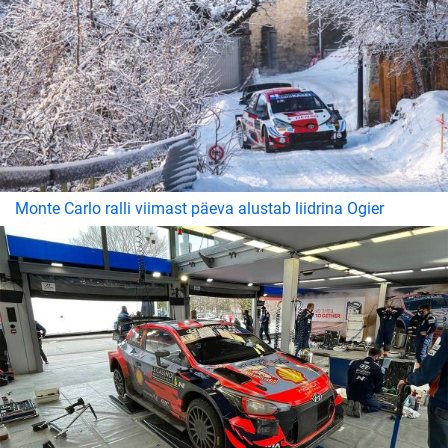
Monte Carlo ralli viimast päeva alustab liidrina Ogier