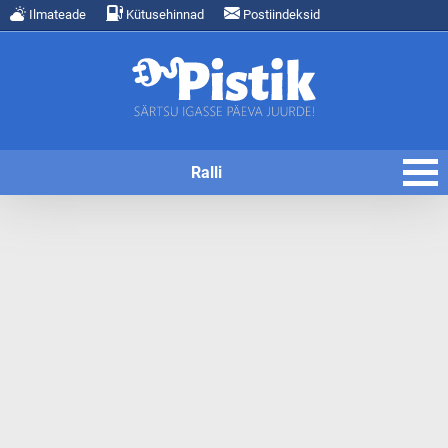
Ilmateade
Kütusehinnad
Postiindeksid
Ralli