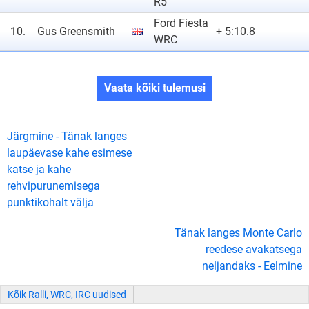
R5
Ford Fiesta
10.
Gus Greensmith
+ 5:10.8
WRC
Vaata kõiki tulemusi
Järgmine - Tänak langes
laupäevase kahe esimese
katse ja kahe
rehvipurunemisega
punktikohalt välja
Tänak langes Monte Carlo
reedese avakatsega
neljandaks - Eelmine
Kõik Ralli, WRC, IRC uudised