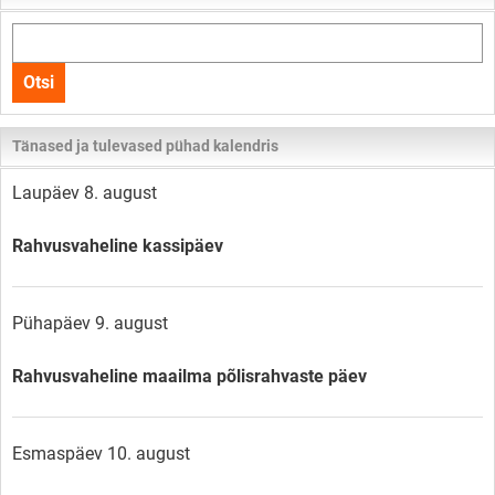
Otsi
kogu
Otsi
lehelt
Tänased ja tulevased pühad kalendris
Laupäev 8. august
Rahvusvaheline kassipäev
Pühapäev 9. august
Rahvusvaheline maailma põlisrahvaste päev
Esmaspäev 10. august