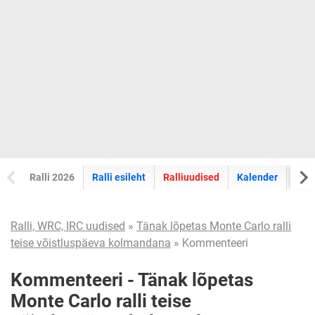
Ralli 2026
Ralli esileht
Ralliuudised
Kalender
Tul
Ralli, WRC, IRC uudised
»
Tänak lõpetas Monte Carlo ralli
teise võistluspäeva kolmandana
» Kommenteeri
Kommenteeri - Tänak lõpetas
Monte Carlo ralli teise