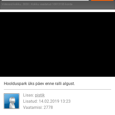
Videosid kokku: 3830 | Kokku vaadatud 10813155 korda
Hoolduspark üks päev enne ralli algust.
Lisas:
pistik
Lisatud: 14.02.2019 13:23
Vaatamisi: 2778