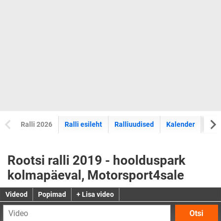
Ralli 2026
Ralli esileht
Ralliuudised
Kalender
Tul
Rootsi ralli 2019 - hoolduspark
kolmapäeval, Motorsport4sale
Videod
Popimad
+ Lisa video
Otsi