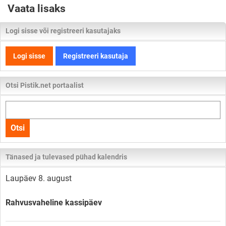
Vaata lisaks
Logi sisse või registreeri kasutajaks
Logi sisse
Registreeri kasutaja
Otsi Pistik.net portaalist
Otsi
kogu
Otsi
lehelt
Tänased ja tulevased pühad kalendris
Laupäev 8. august
Rahvusvaheline kassipäev