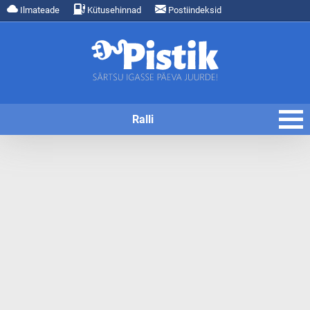
Ilmateade
Kütusehinnad
Postiindeksid
Ralli