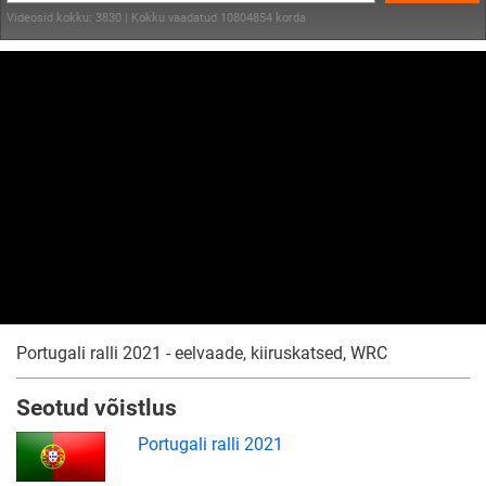
Videosid kokku: 3830 | Kokku vaadatud 10804854 korda
Portugali ralli 2021 - eelvaade, kiiruskatsed, WRC
Seotud võistlus
Portugali ralli 2021