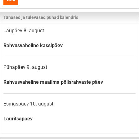
lehelt
Tänased ja tulevased pühad kalendris
Laupäev 8. august
Rahvusvaheline kassipäev
Pühapäev 9. august
Rahvusvaheline maailma põlisrahvaste päev
Esmaspäev 10. august
Lauritsapäev