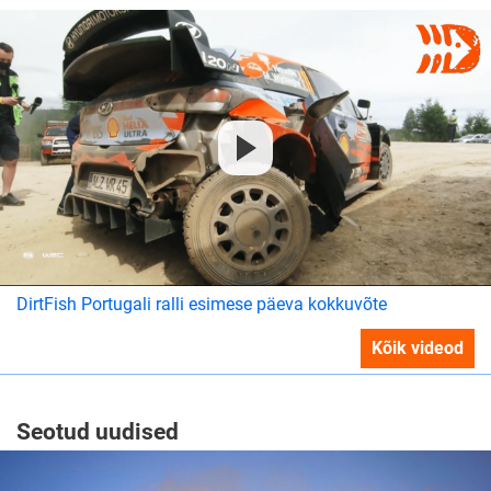
DirtFish Portugali ralli esimese päeva kokkuvõte
Kõik videod
Seotud uudised