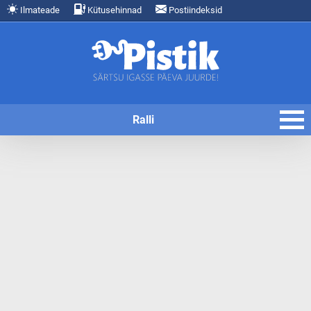
Ilmateade
Kütusehinnad
Postiindeksid
Ralli