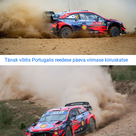
Tänak võitis Portugalis reedese päeva viimase kiiruskatse