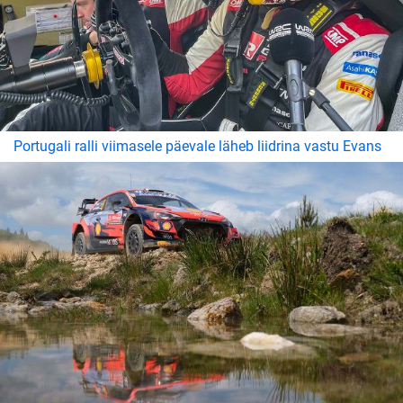
Portugali ralli viimasele päevale läheb liidrina vastu Evans