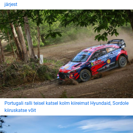
järjest
Portugali ralli teisel katsel kolm kiireimat Hyundaid, Sordole
kiiruskatse võit