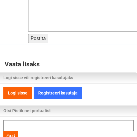
Postita
Vaata lisaks
Logi sisse või registreeri kasutajaks
Logi sisse
Registreeri kasutaja
Otsi Pistik.net portaalist
Otsi
kogu
Otsi