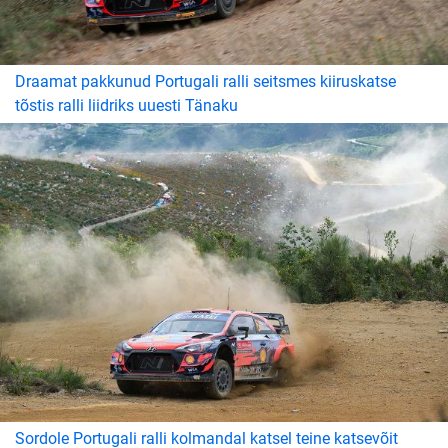
Draamat pakkunud Portugali ralli seitsmes kiiruskatse
tõstis ralli liidriks uuesti Tänaku
Sordole Portugali ralli kolmandal katsel teine katsevõit