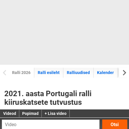
Ralli 2026
Ralli esileht
Ralliuudised
Kalender
Tul
2021. aasta Portugali ralli
kiiruskatsete tutvustus
Videod
Popimad
+ Lisa video
Otsi