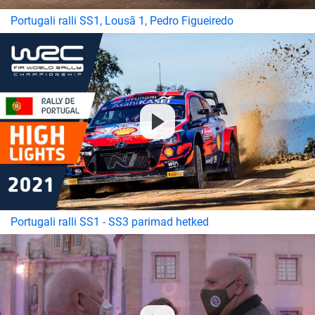
Portugali ralli SS1, Lousã 1, Pedro Figueiredo
Portugali ralli SS1 - SS3 parimad hetked