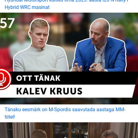
Hybrid WRC masinat
Tänaku eesmärk on M-Spordis saavutada aastaga MM-
tiitel!