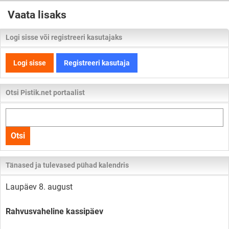
Vaata lisaks
Logi sisse või registreeri kasutajaks
Logi sisse
Registreeri kasutaja
Otsi Pistik.net portaalist
Otsi
kogu
Otsi
lehelt
Tänased ja tulevased pühad kalendris
Laupäev 8. august
Rahvusvaheline kassipäev