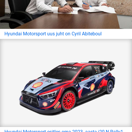
Hyundai Motorsport uus juht on Cyril Abiteboul
Hyundai Motorsport esitles oma 2023. aasta i20 N Rally1