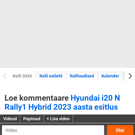
Ralli 2026
Ralli esileht
Ralliuudised
Kalender
Tul
Loe kommentaare
Hyundai i20 N
Rally1 Hybrid 2023 aasta esitlus
Videod
Popimad
+ Lisa video
Otsi