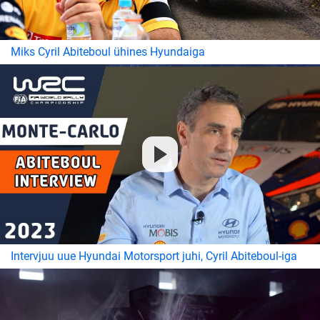
Miks Cyril Abiteboul ühines Hyundaiga
Intervjuu uue Hyundai Motorsport juhi, Cyril Abiteboul-iga