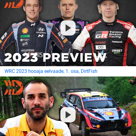
WRC 2023 hooaja eelvaade, 1. osa, DirtFish