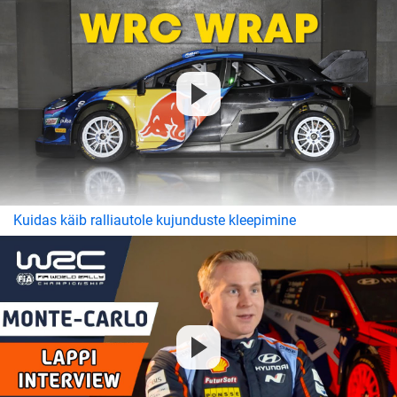
Kuidas käib ralliautole kujunduste kleepimine