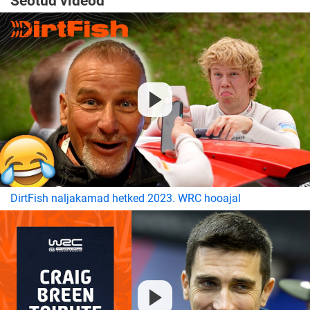
Seotud videod
DirtFish naljakamad hetked 2023. WRC hooajal