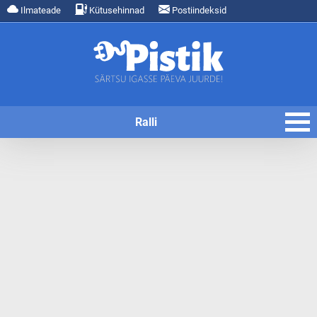
Ilmateade
Kütusehinnad
Postiindeksid
Ralli