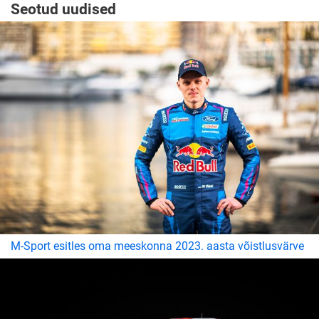
Seotud uudised
M-Sport esitles oma meeskonna 2023. aasta võistlusvärve