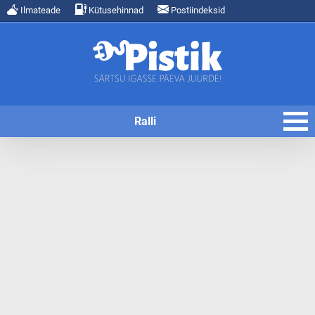
Ilmateade
Kütusehinnad
Postiindeksid
Ralli