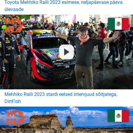
Toyota Mehhiko Ralli 2023 esimese, neljapäevase päeva
ülevaade
Mehhiko Ralli 2023 stardi eelsed intervjuud sõitjatega,
DirtFish