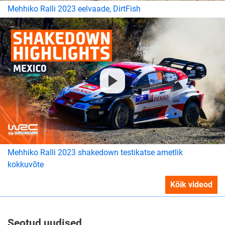
Mehhiko Ralli 2023 eelvaade, DirtFish
Mehhiko Ralli 2023 shakedown testikatse ametlik
kokkuvõte
Kõik videod
Seotud uudised