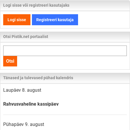
Logi sisse või registreeri kasutajaks
Logi sisse
Registreeri kasutaja
Otsi Pistik.net portaalist
Otsi
kogu
Otsi
lehelt
Tänased ja tulevased pühad kalendris
Laupäev 8. august
Rahvusvaheline kassipäev
Pühapäev 9. august