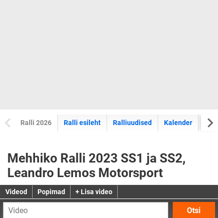
Ralli 2026
Ralli esileht
Ralliuudised
Kalender
Tul
Mehhiko Ralli 2023 SS1 ja SS2,
Leandro Lemos Motorsport
Videod
Popimad
+ Lisa video
Otsi