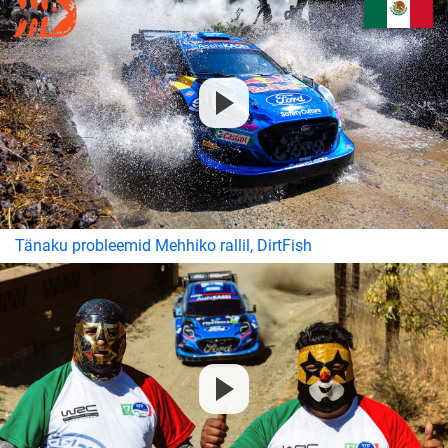
Tänaku probleemid Mehhiko rallil, DirtFish