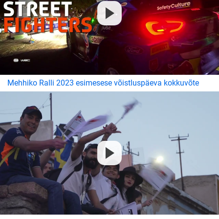
Mehhiko Ralli 2023 esimesese võistluspäeva kokkuvõte