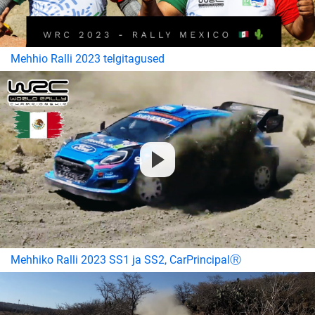
Mehhio Ralli 2023 telgitagused
Mehhiko Ralli 2023 SS1 ja SS2, CarPrincipalⓇ