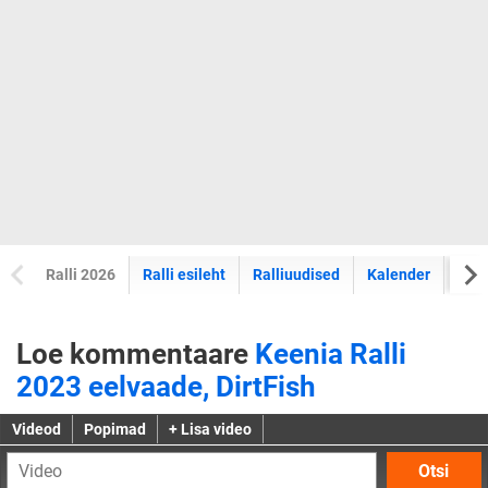
Ralli 2026
Ralli esileht
Ralliuudised
Kalender
Tul
Loe kommentaare
Keenia Ralli
2023 eelvaade, DirtFish
Videod
Popimad
+ Lisa video
Otsi