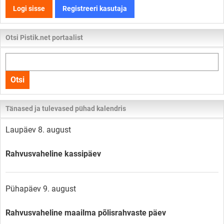
Logi sisse
Registreeri kasutaja
Otsi Pistik.net portaalist
Otsi
kogu
Otsi
lehelt
Tänased ja tulevased pühad kalendris
Laupäev 8. august
Rahvusvaheline kassipäev
Pühapäev 9. august
Rahvusvaheline maailma põlisrahvaste päev