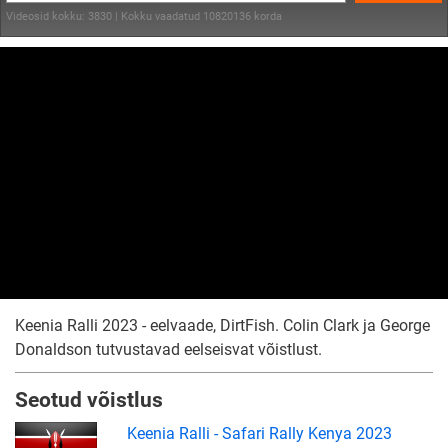
Videosid kokku: 3830 | Kokku vaadatud 10820136 korda
Keenia Ralli 2023 - eelvaade, DirtFish. Colin Clark ja George
Donaldson tutvustavad eelseisvat võistlust.
Seotud võistlus
Keenia Ralli - Safari Rally Kenya 2023