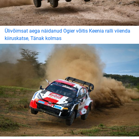
Ülivõimsat aega näidanud Ogier võitis Keenia ralli viienda
kiiruskatse, Tänak kolmas