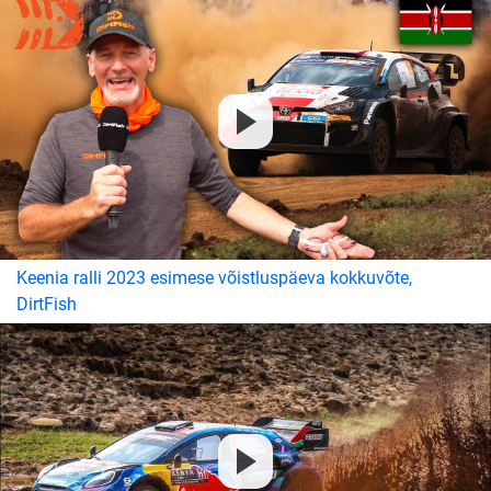
Keenia ralli 2023 esimese võistluspäeva kokkuvõte,
DirtFish