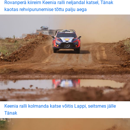
Rovanperä kiireim Keenia ralli neljandal katsel, Tänak
kaotas rehvipurunemise tõttu palju aega
Keenia ralli kolmanda katse võitis Lappi, seitsmes jälle
Tänak