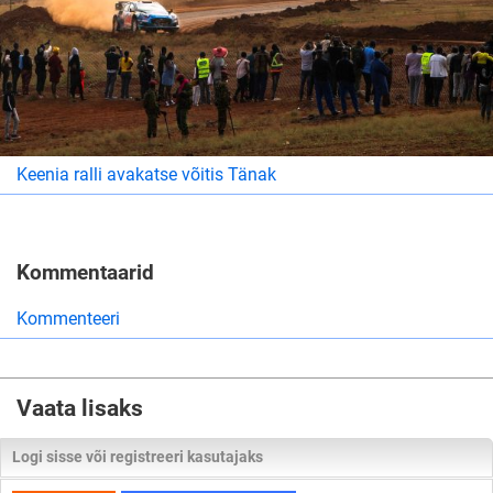
Keenia ralli avakatse võitis Tänak
Kommentaarid
Kommenteeri
Vaata lisaks
Logi sisse või registreeri kasutajaks