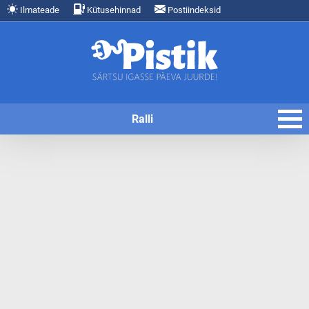
Ilmateade
Kütusehinnad
Postiindeksid
Ralli