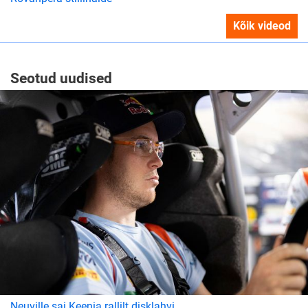
Kõik videod
Seotud uudised
Neuville sai Keenia rallilt disklahvi