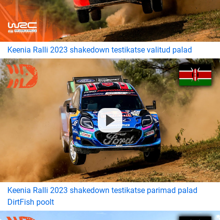
Keenia Ralli 2023 shakedown testikatse valitud palad
Keenia Ralli 2023 shakedown testikatse parimad palad
DirtFish poolt