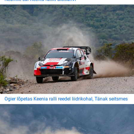
Ogier lõpetas Keenia ralli reedel liidrikohal, Tänak seitsmes