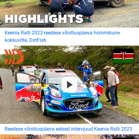
Keenia Ralli 2023 reedese võistluspäeva hommikune
kokkuvõte, DirtFish
Reedese võistluspäeva eelsed intervjuud Keenia Ralli 2023