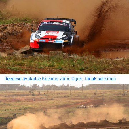
Reedese avakatse Keenias võitis Ogier, Tänak seitsmes