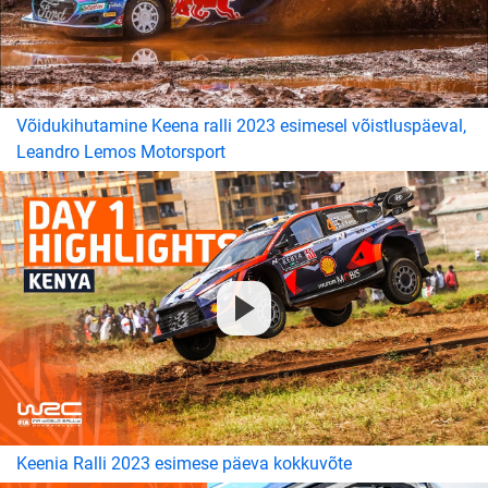
Võidukihutamine Keena ralli 2023 esimesel võistluspäeval,
Leandro Lemos Motorsport
Keenia Ralli 2023 esimese päeva kokkuvõte