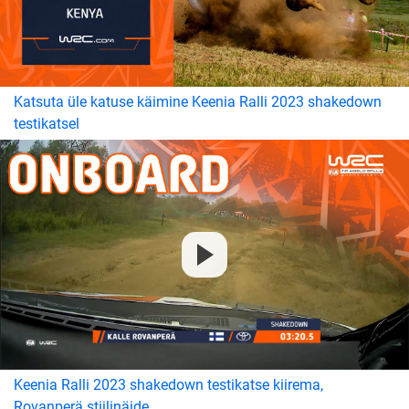
Katsuta üle katuse käimine Keenia Ralli 2023 shakedown
testikatsel
Keenia Ralli 2023 shakedown testikatse kiirema,
Rovanperä stiilinäide