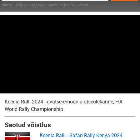
Videosid kokku: 3830 | Kokku vaadatud 10823589 korda
Keenia Ralli 2024 - avatseremoonia otseülekanne, FIA
World Rally Championship
Seotud võistlus
Keenia Ralli - Safari Rally Kenya 2024