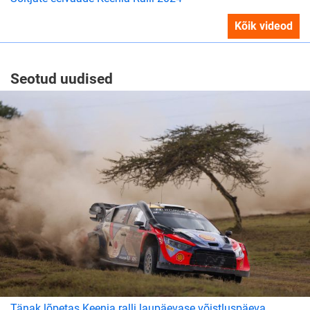
Kõik videod
Seotud uudised
Tänak lõpetas Keenia ralli laupäevase võistluspäeva