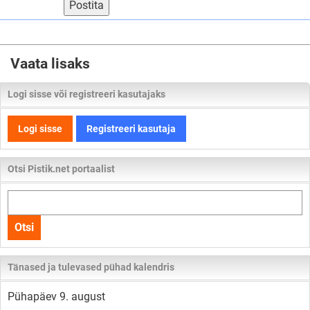
Postita
Vaata lisaks
Logi sisse või registreeri kasutajaks
Logi sisse
Registreeri kasutaja
Otsi Pistik.net portaalist
Otsi
kogu
Otsi
lehelt
Tänased ja tulevased pühad kalendris
Pühapäev 9. august