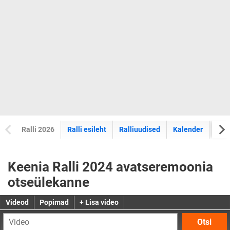
Ralli 2026
Ralli esileht
Ralliuudised
Kalender
Tul
Keenia Ralli 2024 avatseremoonia
otseülekanne
Videod
Popimad
+ Lisa video
Otsi