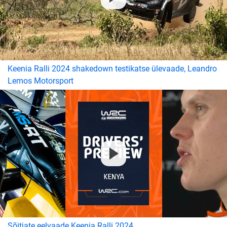
Keenia Ralli 2024 shakedown testikatse ülevaade, Leandro
Lemos Motorsport
Sõitjate eelvaade Keenia Ralli 2024