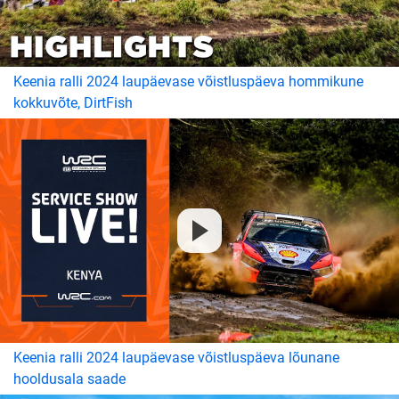
Keenia ralli 2024 laupäevase võistluspäeva hommikune
kokkuvõte, DirtFish
Keenia ralli 2024 laupäevase võistluspäeva lõunane
hooldusala saade