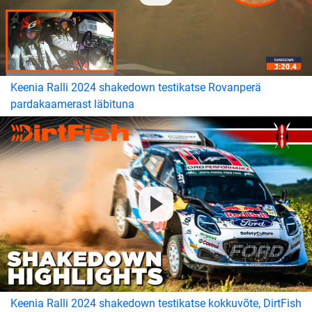
Keenia Ralli 2024 shakedown testikatse Rovanperä
pardakaamerast läbituna
Keenia Ralli 2024 shakedown testikatse kokkuvõte, DirtFish