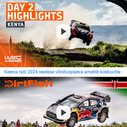
Keenia ralli 2024 reedese võistluspäeva ametlik kokkuvõte