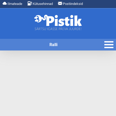
Ilmateade
Kütusehinnad
Postiindeksid
Ralli