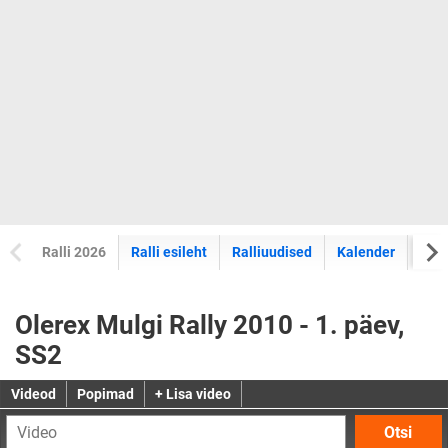
Ralli 2026
Ralli esileht
Ralliuudised
Kalender
Tul
Olerex Mulgi Rally 2010 - 1. päev,
SS2
Videod
Popimad
+ Lisa video
Otsi