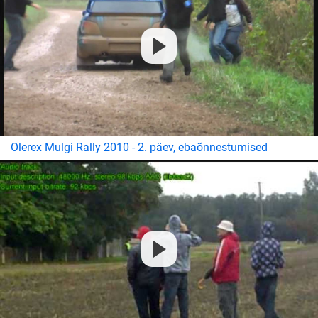
Olerex Mulgi Rally 2010 - 2. päev, ebaõnnestumised