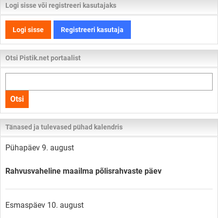
Logi sisse või registreeri kasutajaks
Logi sisse
Registreeri kasutaja
Otsi Pistik.net portaalist
Otsi
kogu
Otsi
lehelt
Tänased ja tulevased pühad kalendris
Pühapäev 9. august
Rahvusvaheline maailma põlisrahvaste päev
Esmaspäev 10. august