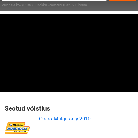
Videosid kokku: 3830 | Kokku vaadatud 10827500 korda
Seotud võistlus
Olerex Mulgi Rally 2010