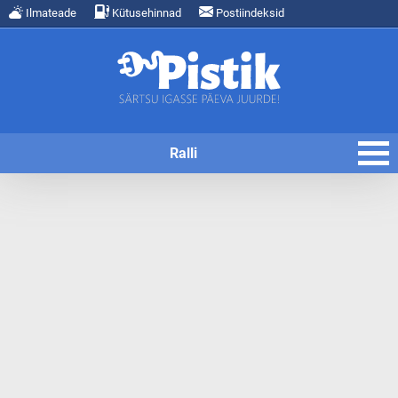
Ilmateade
Kütusehinnad
Postiindeksid
Ralli