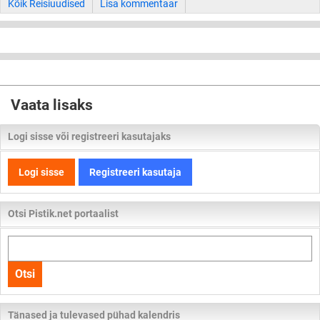
Kõik Reisiuudised
Lisa kommentaar
Vaata lisaks
Logi sisse või registreeri kasutajaks
Logi sisse
Registreeri kasutaja
Otsi Pistik.net portaalist
Otsi
kogu
Otsi
lehelt
Tänased ja tulevased pühad kalendris