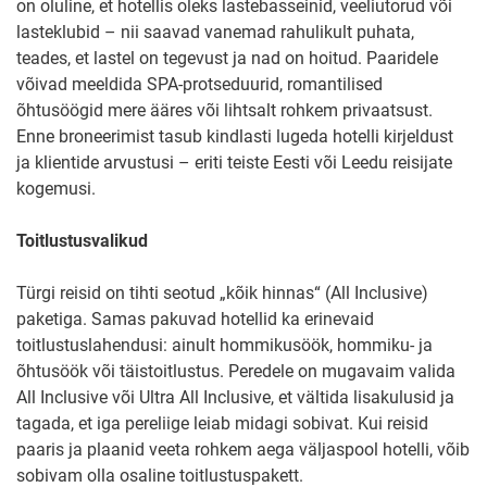
on oluline, et hotellis oleks lastebasseinid, veeliutorud või
lasteklubid – nii saavad vanemad rahulikult puhata,
teades, et lastel on tegevust ja nad on hoitud. Paaridele
võivad meeldida SPA-protseduurid, romantilised
õhtusöögid mere ääres või lihtsalt rohkem privaatsust.
Enne broneerimist tasub kindlasti lugeda hotelli kirjeldust
ja klientide arvustusi – eriti teiste Eesti või Leedu reisijate
kogemusi.
Toitlustusvalikud
Türgi reisid on tihti seotud „kõik hinnas“ (All Inclusive)
paketiga. Samas pakuvad hotellid ka erinevaid
toitlustuslahendusi: ainult hommikusöök, hommiku- ja
õhtusöök või täistoitlustus. Peredele on mugavaim valida
All Inclusive või Ultra All Inclusive, et vältida lisakulusid ja
tagada, et iga pereliige leiab midagi sobivat. Kui reisid
paaris ja plaanid veeta rohkem aega väljaspool hotelli, võib
sobivam olla osaline toitlustuspakett.