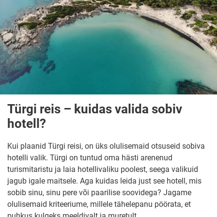
Türgi reis – kuidas valida sobiv
hotell?
Kui plaanid Türgi reisi, on üks olulisemaid otsuseid sobiva
hotelli valik. Türgi on tuntud oma hästi arenenud
turismitaristu ja laia hotellivaliku poolest, seega valikuid
jagub igale maitsele. Aga kuidas leida just see hotell, mis
sobib sinu, sinu pere või paarilise soovidega? Jagame
olulisemaid kriteeriume, millele tähelepanu pöörata, et
puhkus kulgeks meeldivalt ja muretult.