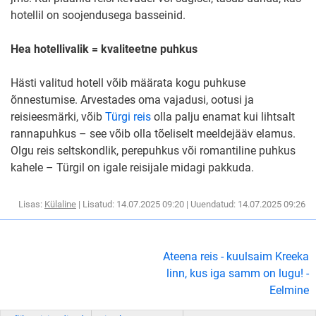
hotellil on soojendusega basseinid.
Hea hotellivalik = kvaliteetne puhkus
Hästi valitud hotell võib määrata kogu puhkuse
õnnestumise. Arvestades oma vajadusi, ootusi ja
reisieesmärki, võib
Türgi reis
olla palju enamat kui lihtsalt
rannapuhkus – see võib olla tõeliselt meeldejääv elamus.
Olgu reis seltskondlik, perepuhkus või romantiline puhkus
kahele – Türgil on igale reisijale midagi pakkuda.
Lisas:
Külaline
| Lisatud: 14.07.2025 09:20 | Uuendatud: 14.07.2025 09:26
Ateena reis - kuulsaim Kreeka
linn, kus iga samm on lugu! -
Eelmine