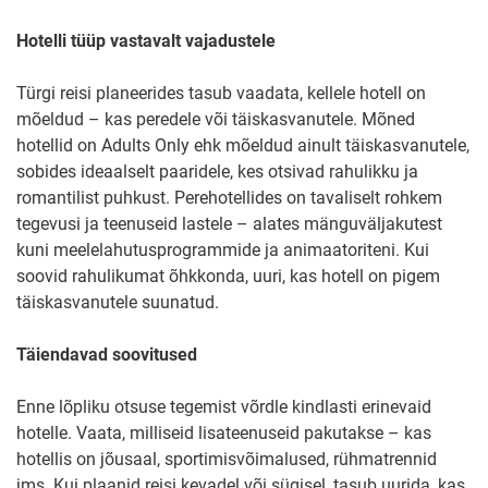
Hotelli tüüp vastavalt vajadustele
Türgi reisi planeerides tasub vaadata, kellele hotell on
mõeldud – kas peredele või täiskasvanutele. Mõned
hotellid on Adults Only ehk mõeldud ainult täiskasvanutele,
sobides ideaalselt paaridele, kes otsivad rahulikku ja
romantilist puhkust. Perehotellides on tavaliselt rohkem
tegevusi ja teenuseid lastele – alates mänguväljakutest
kuni meelelahutusprogrammide ja animaatoriteni. Kui
soovid rahulikumat õhkkonda, uuri, kas hotell on pigem
täiskasvanutele suunatud.
Täiendavad soovitused
Enne lõpliku otsuse tegemist võrdle kindlasti erinevaid
hotelle. Vaata, milliseid lisateenuseid pakutakse – kas
hotellis on jõusaal, sportimisvõimalused, rühmatrennid
jms. Kui plaanid reisi kevadel või sügisel, tasub uurida, kas