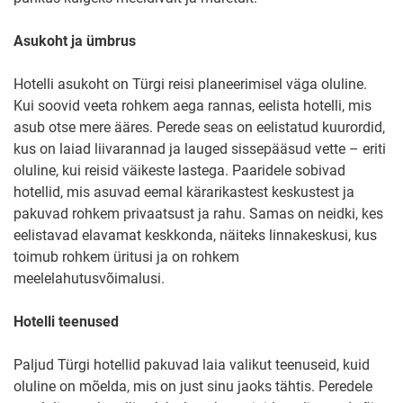
Asukoht ja ümbrus
Hotelli asukoht on Türgi reisi planeerimisel väga oluline.
Kui soovid veeta rohkem aega rannas, eelista hotelli, mis
asub otse mere ääres. Perede seas on eelistatud kuurordid,
kus on laiad liivarannad ja lauged sissepääsud vette – eriti
oluline, kui reisid väikeste lastega. Paaridele sobivad
hotellid, mis asuvad eemal kärarikastest keskustest ja
pakuvad rohkem privaatsust ja rahu. Samas on neidki, kes
eelistavad elavamat keskkonda, näiteks linnakeskusi, kus
toimub rohkem üritusi ja on rohkem
meelelahutusvõimalusi.
Hotelli teenused
Paljud Türgi hotellid pakuvad laia valikut teenuseid, kuid
oluline on mõelda, mis on just sinu jaoks tähtis. Peredele