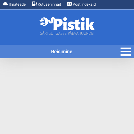
Ilmateade
Kütusehinnad
Postiindeksid
Reisimine