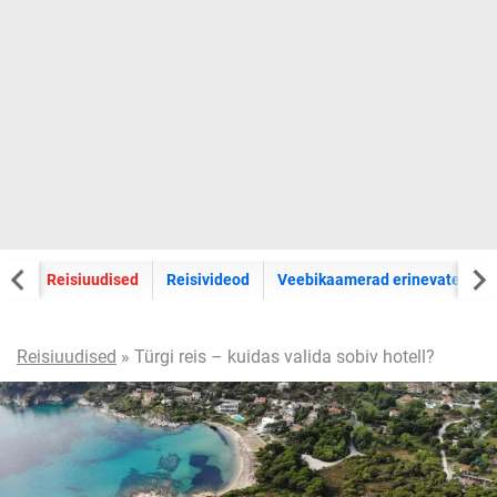
eht
Reisiuudised
Reisivideod
Veebikaamerad erinevatest ma
Reisiuudised
» Türgi reis – kuidas valida sobiv hotell?