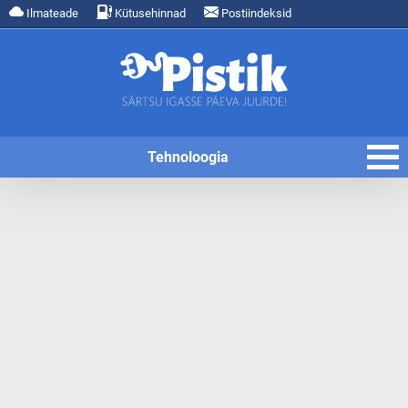
Ilmateade
Kütusehinnad
Postiindeksid
Tehnoloogia