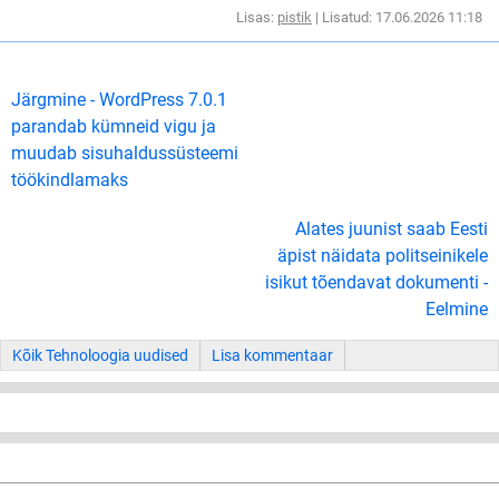
Lisas:
pistik
| Lisatud: 17.06.2026 11:18
Järgmine - WordPress 7.0.1
parandab kümneid vigu ja
muudab sisuhaldussüsteemi
töökindlamaks
Alates juunist saab Eesti
äpist näidata politseinikele
isikut tõendavat dokumenti -
Eelmine
Kõik Tehnoloogia uudised
Lisa kommentaar