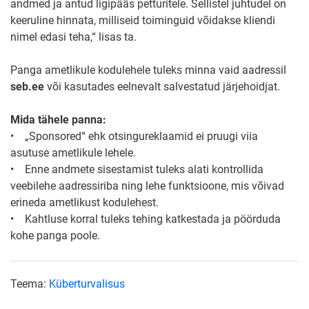
andmed ja antud ligipääs petturitele. Sellistel juhtudel on
keeruline hinnata, milliseid toiminguid võidakse kliendi
nimel edasi teha,“ lisas ta.
Panga ametlikule kodulehele tuleks minna vaid aadressil
seb.ee
või kasutades eelnevalt salvestatud järjehoidjat.
Mida tähele panna:
• „Sponsored“ ehk otsingureklaamid ei pruugi viia
asutuse ametlikule lehele.
• Enne andmete sisestamist tuleks alati kontrollida
veebilehe aadressiriba ning lehe funktsioone, mis võivad
erineda ametlikust kodulehest.
• Kahtluse korral tuleks tehing katkestada ja pöörduda
kohe panga poole.
Teema:
Küberturvalisus