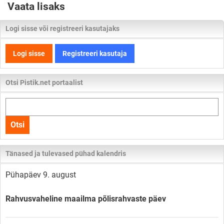
Vaata lisaks
Logi sisse või registreeri kasutajaks
Logi sisse
Registreeri kasutaja
Otsi Pistik.net portaalist
Otsi
kogu
Otsi
lehelt
Tänased ja tulevased pühad kalendris
Pühapäev 9. august
Rahvusvaheline maailma põlisrahvaste päev