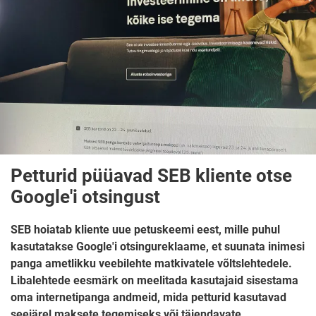
Petturid püüavad SEB kliente otse
Google'i otsingust
SEB hoiatab kliente uue petuskeemi eest, mille puhul
kasutatakse Google'i otsingureklaame, et suunata inimesi
panga ametlikku veebilehte matkivatele võltslehtedele.
Libalehtede eesmärk on meelitada kasutajaid sisestama
oma internetipanga andmeid, mida petturid kasutavad
seejärel maksete tegemiseks või täiendavate