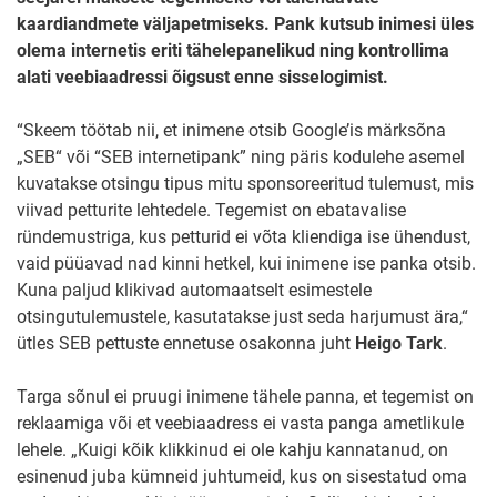
kaardiandmete väljapetmiseks. Pank kutsub inimesi üles
olema internetis eriti tähelepanelikud ning kontrollima
alati veebiaadressi õigsust enne sisselogimist.
“Skeem töötab nii, et inimene otsib Google’is märksõna
„SEB“ või “SEB internetipank” ning päris kodulehe asemel
kuvatakse otsingu tipus mitu sponsoreeritud tulemust, mis
viivad petturite lehtedele. Tegemist on ebatavalise
ründemustriga, kus petturid ei võta kliendiga ise ühendust,
vaid püüavad nad kinni hetkel, kui inimene ise panka otsib.
Kuna paljud klikivad automaatselt esimestele
otsingutulemustele, kasutatakse just seda harjumust ära,“
ütles SEB pettuste ennetuse osakonna juht
Heigo Tark
.
Targa sõnul ei pruugi inimene tähele panna, et tegemist on
reklaamiga või et veebiaadress ei vasta panga ametlikule
lehele. „Kuigi kõik klikkinud ei ole kahju kannatanud, on
esinenud juba kümneid juhtumeid, kus on sisestatud oma