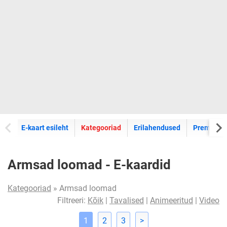
E-kaartide
E-kaart esileht
Kategooriad
Erilahendused
Premium k
Armsad loomad - E-kaardid
Kategooriad
» Armsad loomad
Filtreeri:
Kõik
|
Tavalised
|
Animeeritud
|
Video
1
2
3
>