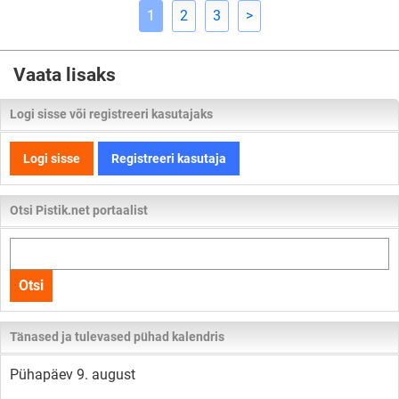
1
2
3
>
Vaata lisaks
Logi sisse või registreeri kasutajaks
Logi sisse
Registreeri kasutaja
Otsi Pistik.net portaalist
Otsi
kogu
Otsi
lehelt
Tänased ja tulevased pühad kalendris
Pühapäev 9. august