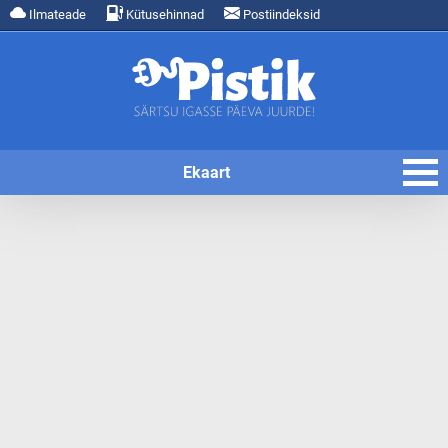
Ilmateade
Kütusehinnad
Postiindeksid
Ekaart