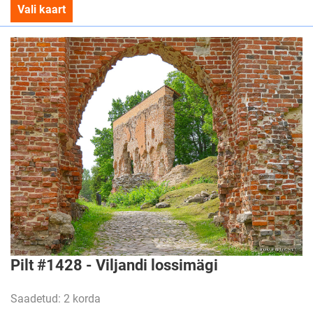
Vali kaart
Pilt #1428 - Viljandi lossimägi
Saadetud: 2 korda