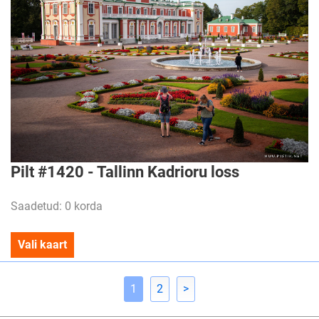
Pilt #1420 - Tallinn Kadrioru loss
Saadetud: 0 korda
Vali kaart
1
2
>