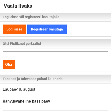
Vaata lisaks
Logi sisse või registreeri kasutajaks
Logi sisse
Registreeri kasutaja
Otsi Pistik.net portaalist
Otsi
kogu
Otsi
lehelt
Tänased ja tulevased pühad kalendris
Laupäev 8. august
Rahvusvaheline kassipäev