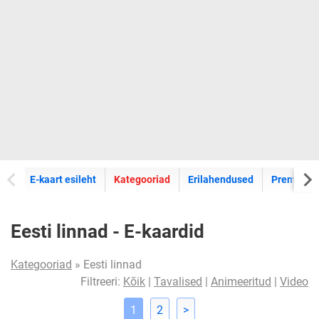
E-kaartide
E-kaart esileht
Kategooriad
Erilahendused
Premium k
Eesti linnad - E-kaardid
Kategooriad
» Eesti linnad
Filtreeri:
Kõik
|
Tavalised
|
Animeeritud
|
Video
1
2
>