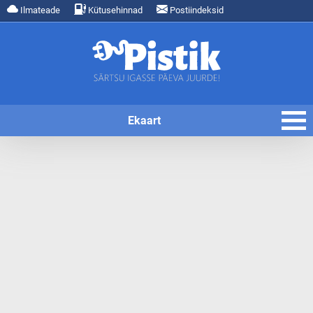
Ilmateade
Kütusehinnad
Postiindeksid
Ekaart