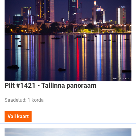
Pilt #1421 - Tallinna panoraam
Saadetud: 1 korda
Vali kaart