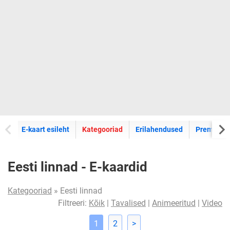
E-kaartide
E-kaart esileht
Kategooriad
Erilahendused
Premium k
Eesti linnad - E-kaardid
Kategooriad
» Eesti linnad
Filtreeri:
Kõik
|
Tavalised
|
Animeeritud
|
Video
1
2
>