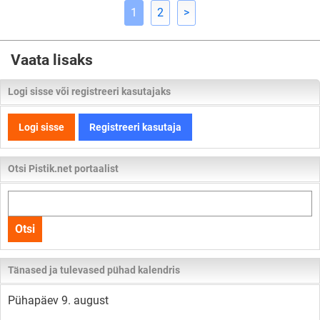
1
2
>
Vaata lisaks
Logi sisse või registreeri kasutajaks
Logi sisse
Registreeri kasutaja
Otsi Pistik.net portaalist
Otsi
kogu
Otsi
lehelt
Tänased ja tulevased pühad kalendris
Pühapäev 9. august