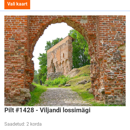
Vali kaart
Pilt #1428 - Viljandi lossimägi
Saadetud: 2 korda