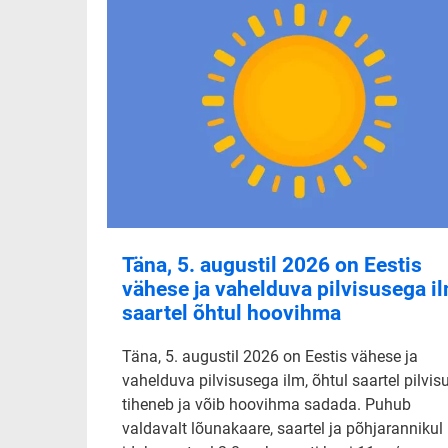
Täna, 5. augustil 2026 on Eestis
vähese ja vahelduva pilvisusega il
saartel õhtul hoovihma
Täna, 5. augustil 2026 on Eestis vähese ja
vahelduva pilvisusega ilm, õhtul saartel pilvis
tiheneb ja võib hoovihma sadada. Puhub
valdavalt lõunakaare, saartel ja põhjarannikul