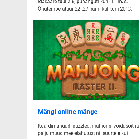
idakaare tuul 2-8, puhanguti kuni 11 m/s.
Õhutemperatuur 22..27, rannikul kuni 20°C.
Mängi online mänge
Kaardimängud, puzzled, mahjong, võidusõit ja
palju muud meelelahutust nii suurtele kui