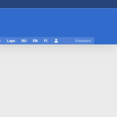
Logi
o
Laps
RU
EN
FI
Sisukaart
sisse