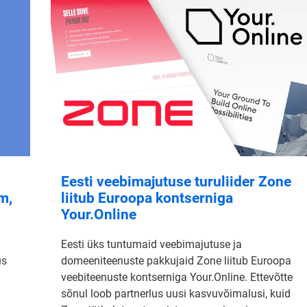
Eesti veebimajutuse turuliider Zone
m,
liitub Euroopa kontserniga
Your.Online
Eesti üks tuntumaid veebimajutuse ja
us
domeeniteenuste pakkujaid Zone liitub Euroopa
veebiteenuste kontserniga Your.Online. Ettevõtte
sõnul loob partnerlus uusi kasvuvõimalusi, kuid