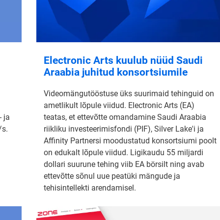
Electronic Arts kuulub nüüd Saudi
Araabia juhitud konsortsiumile
Videomängutööstuse üks suurimaid tehinguid on
ametlikult lõpule viidud. Electronic Arts (EA)
 ja
teatas, et ettevõtte omandamine Saudi Araabia
/s.
riikliku investeerimisfondi (PIF), Silver Lake'i ja
Affinity Partnersi moodustatud konsortsiumi poolt
on edukalt lõpule viidud. Ligikaudu 55 miljardi
dollari suurune tehing viib EA börsilt ning avab
ettevõtte sõnul uue peatüki mängude ja
tehisintellekti arendamisel.