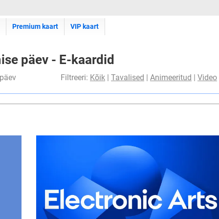
Premium kaart
VIP kaart
mise päev - E-kaardid
 päev
Filtreeri:
Kõik
|
Tavalised
|
Animeeritud
|
Video