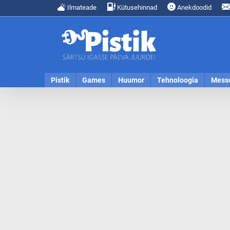
Ilmateade
Kütusehinnad
Anekdoodid
Pistik
Games
Huumor
Tehnoloogia
Mess