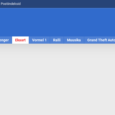
Postiindeksid
enger
Ekaart
Vormel 1
Ralli
Muusika
Grand Theft Aut