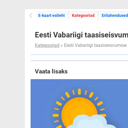
E-kaartide
E-kaart esileht
Kategooriad
Erilahendused
Eesti Vabariigi taasiseisvu
Kategooriad
» Eesti Vabariigi taasiseisvumise
Vaata lisaks