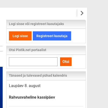
Logi sisse või registreeri kasutajaks
Logi sisse
Registreeri kasutaja
Otsi Pistik.net portaalist
Otsi
Otsi
kogu
lehelt
Tänased ja tulevased pühad kalendris
Laupäev 8. august
Rahvusvaheline kassipäev