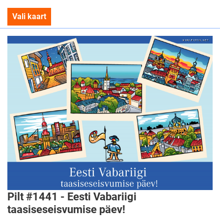
Vali kaart
Pilt #1441 - Eesti Vabariigi
taasiseseisvumise päev!