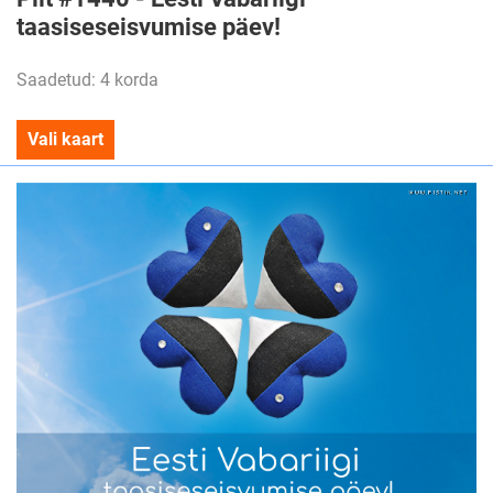
taasiseseisvumise päev!
Saadetud: 4 korda
Vali kaart