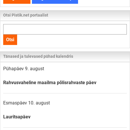
Otsi Pistik.net portaalist
Otsi
kogu
Otsi
lehelt
Tänased ja tulevased pühad kalendris
Pühapäev 9. august
Rahvusvaheline maailma põlisrahvaste päev
Esmaspäev 10. august
Lauritsapäev