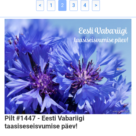
<
1
2
3
4
>
Pilt #1447 - Eesti Vabariigi
taasiseseisvumise päev!