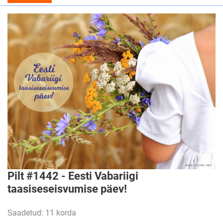
Pilt #1442 - Eesti Vabariigi
taasiseseisvumise päev!
Saadetud: 11 korda