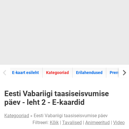
E-kaartide
E-kaart esileht
Kategooriad
Erilahendused
Premium k
Eesti Vabariigi taasiseisvumise
päev - leht 2 - E-kaardid
Kategooriad
» Eesti Vabariigi taasiseisvumise päev
Filtreeri:
Kõik
|
Tavalised
|
Animeeritud
|
Video