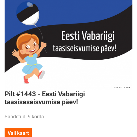
Pilt #1443 - Eesti Vabariigi
taasiseseisvumise päev!
Saadetud: 9 korda
Vali kaart