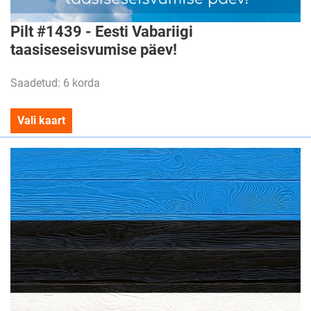
Pilt #1439 - Eesti Vabariigi
taasiseseisvumise päev!
Saadetud: 6 korda
Vali kaart