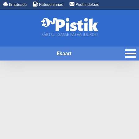
Ilmateade
Kütusehinnad
Postiindeksid
Ekaart