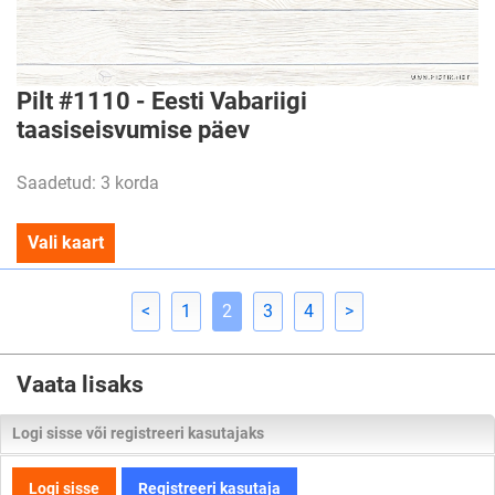
Pilt #1110 - Eesti Vabariigi
taasiseisvumise päev
Saadetud: 3 korda
Vali kaart
<
1
2
3
4
>
Vaata lisaks
Logi sisse või registreeri kasutajaks
Logi sisse
Registreeri kasutaja