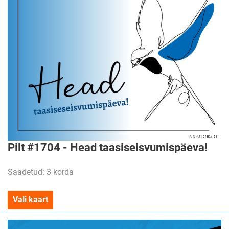
Pilt #1704 - Head taasiseisvumispäeva!
Saadetud: 3 korda
Vali kaart