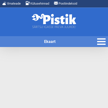
Ilmateade
Kütusehinnad
Postiindeksid
Ekaart