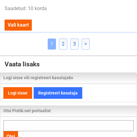
Saadetud: 10 korda
Vali kaart
1
2
3
>
Vaata lisaks
Logi sisse või registreeri kasutajaks
Logi sisse
Registreeri kasutaja
Otsi Pistik.net portaalist
Otsi
kogu
Otsi