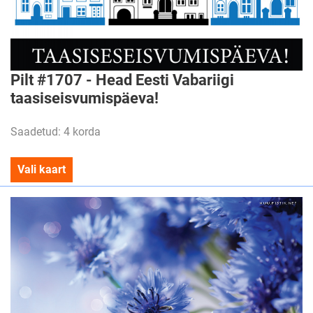
Pilt #1707 - Head Eesti Vabariigi
taasiseisvumispäeva!
Saadetud: 4 korda
Vali kaart