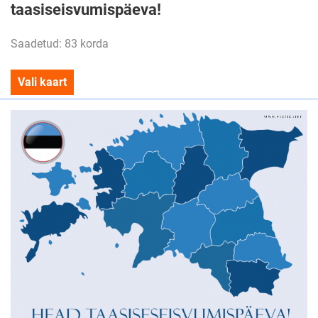
taasiseisvumispäeva!
Saadetud: 83 korda
Vali kaart