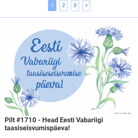
1
2
3
>
Pilt #1710 - Head Eesti Vabariigi
taasiseisvumispäeva!