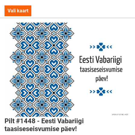
Vali kaart
Pilt #1448 - Eesti Vabariigi
taasiseseisvumise päev!