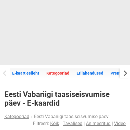
E-kaartide
E-kaart esileht
Kategooriad
Erilahendused
Premium k
Eesti Vabariigi taasiseisvumise
päev - E-kaardid
Kategooriad
» Eesti Vabariigi taasiseisvumise päev
Filtreeri:
Kõik
|
Tavalised
|
Animeeritud
|
Video