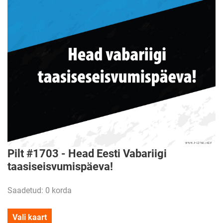
Pilt #1703 - Head Eesti Vabariigi
taasiseisvumispäeva!
Saadetud: 0 korda
Vali kaart