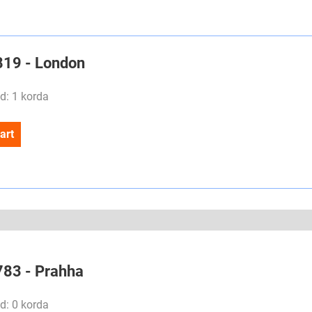
#819 - London
d: 1 korda
art
#783 - Prahha
d: 0 korda