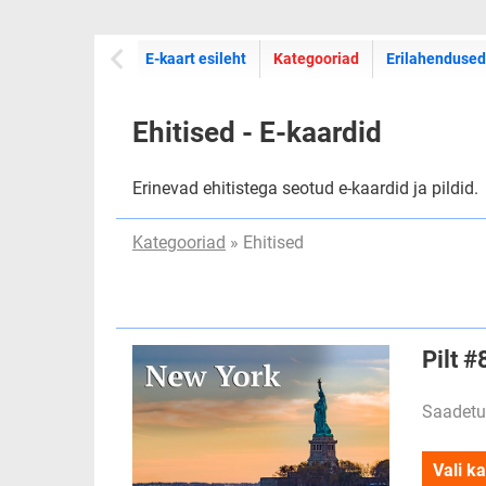
E-kaartide
E-kaart esileht
Kategooriad
Erilahendused
Ehitised - E-kaardid
Erinevad ehitistega seotud e-kaardid ja pildid.
Kategooriad
» Ehitised
Pilt 
Saadetu
Vali ka