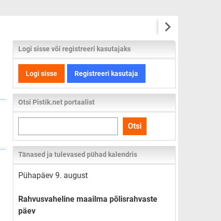
Logi sisse või registreeri kasutajaks
Logi sisse
Registreeri kasutaja
Otsi Pistik.net portaalist
Otsi
Otsi
kogu
lehelt
Tänased ja tulevased pühad kalendris
Pühapäev 9. august
Rahvusvaheline maailma põlisrahvaste
päev