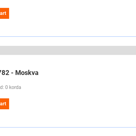
art
#782 - Moskva
d: 0 korda
art