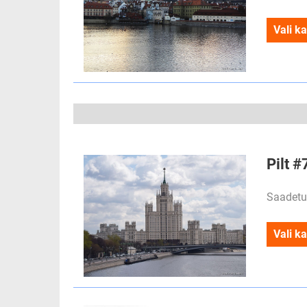
Vali ka
Pilt 
Saadetu
Vali ka