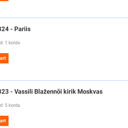
824 - Pariis
d: 1 korda
art
823 - Vassili Blažennõi kirik Moskvas
d: 5 korda
art