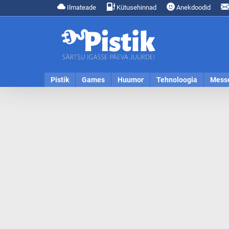
Ilmateade
Kütusehinnad
Anekdoodid
Pistik
Games
Huumor
Tehnoloogia
Mess