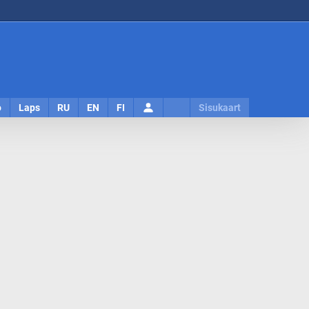
Logi
o
Laps
RU
EN
FI
Sisukaart
sisse