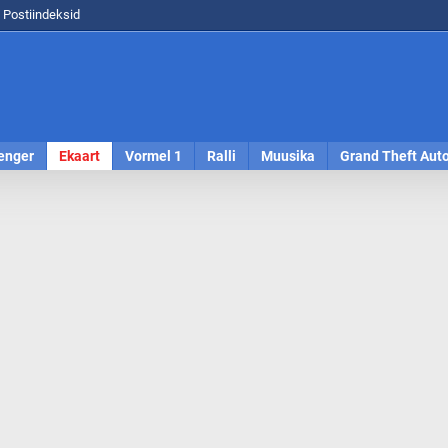
Postiindeksid
enger
Ekaart
Vormel 1
Ralli
Muusika
Grand Theft Aut