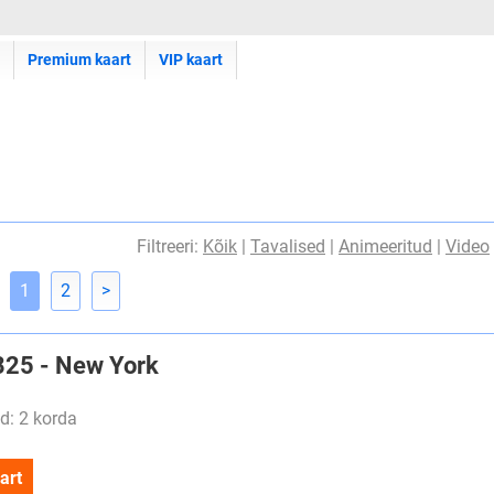
Premium kaart
VIP kaart
Filtreeri:
Kõik
|
Tavalised
|
Animeeritud
|
Video
1
2
>
#825 - New York
d: 2 korda
art