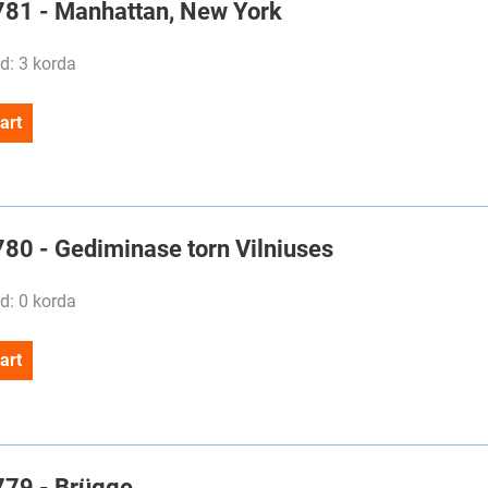
#781 - Manhattan, New York
d: 3 korda
art
780 - Gediminase torn Vilniuses
d: 0 korda
art
#779 - Brügge