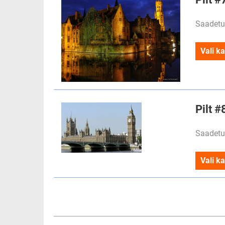
Saadetu
Vali ka
Pilt 
Saadetu
Vali ka