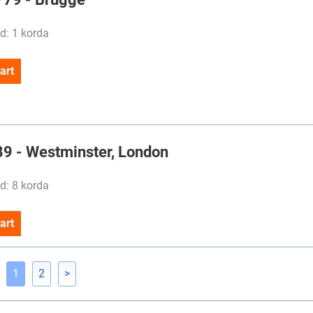
d: 1 korda
art
#89 - Westminster, London
d: 8 korda
art
1
2
>