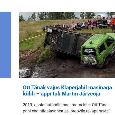
Ott Tänak vajus Klaperjahil masinaga
külili – appi tuli Martin Järveoja
2019. aasta autoralli maailmameister Ott Tänak
pani end nädalavahetusel proovile tavapärasest