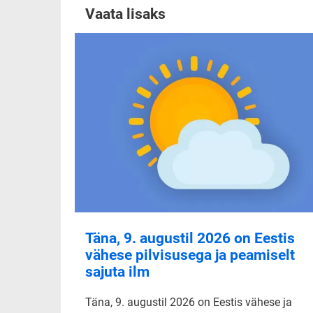
Vaata lisaks
Täna, 9. augustil 2026 on Eestis
vähese pilvisusega ja peamiselt
sajuta ilm
Täna, 9. augustil 2026 on Eestis vähese ja