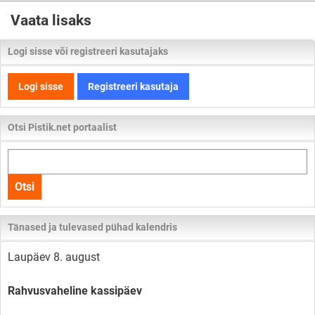
Vaata lisaks
Logi sisse või registreeri kasutajaks
Logi sisse
Registreeri kasutaja
Otsi Pistik.net portaalist
Otsi
kogu
Otsi
lehelt
Tänased ja tulevased pühad kalendris
Laupäev 8. august
Rahvusvaheline kassipäev