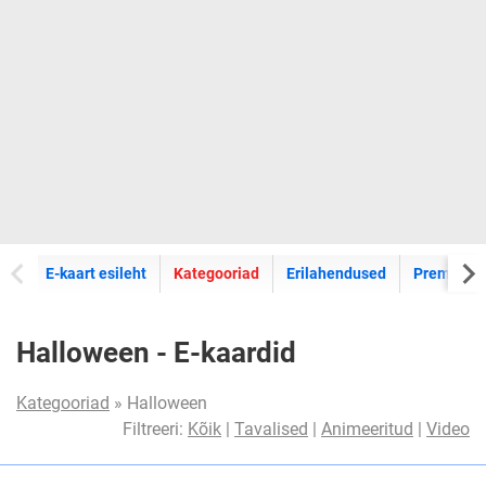
E-kaartide
E-kaart esileht
Kategooriad
Erilahendused
Premium k
Halloween - E-kaardid
Kategooriad
» Halloween
Filtreeri:
Kõik
|
Tavalised
|
Animeeritud
|
Video