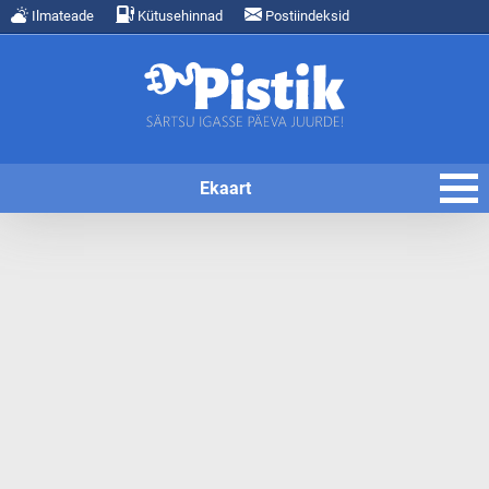
Ilmateade
Kütusehinnad
Postiindeksid
Ekaart