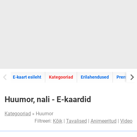
E-kaartide
E-kaart esileht
Kategooriad
Erilahendused
Premium k
Huumor, nali - E-kaardid
Kategooriad
» Huumor
Filtreeri:
Kõik
|
Tavalised
|
Animeeritud
|
Video