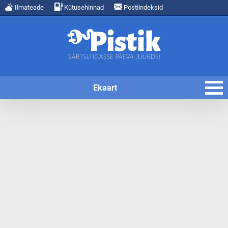
Ilmateade
Kütusehinnad
Postiindeksid
Ekaart