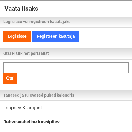
Vaata lisaks
Logi sisse või registreeri kasutajaks
Logi sisse
Registreeri kasutaja
Otsi Pistik.net portaalist
Otsi
kogu
Otsi
lehelt
Tänased ja tulevased pühad kalendris
Laupäev 8. august
Rahvusvaheline kassipäev