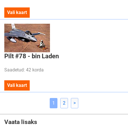
Vali kaart
Pilt #78 - bin Laden
Saadetud: 42 korda
Vali kaart
1
2
>
Vaata lisaks