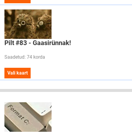
Pilt #83 - Gaasirünnak!
Saadetud: 74 korda
Vali kaart