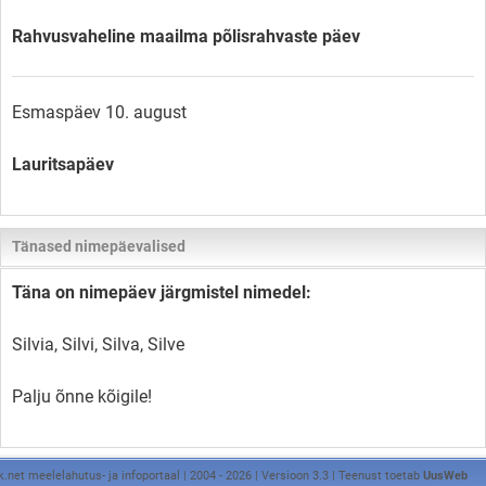
Rahvusvaheline maailma põlisrahvaste päev
Esmaspäev 10. august
Lauritsapäev
Tänased nimepäevalised
Täna on nimepäev järgmistel nimedel:
Silvia, Silvi, Silva, Silve
Palju õnne kõigile!
k.net meelelahutus- ja infoportaal | 2004 - 2026 | Versioon 3.3 | Teenust toetab
UusWeb