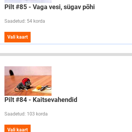
Pilt #85 - Vaga vesi, sügav põhi
Saadetud: 54 korda
Vali kaart
Pilt #84 - Kaitsevahendid
Saadetud: 103 korda
Vali kaart