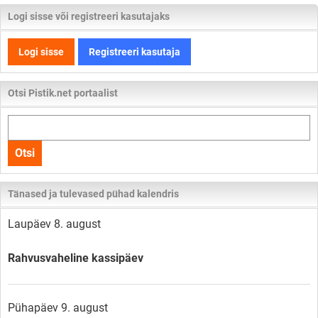
Logi sisse või registreeri kasutajaks
Logi sisse
Registreeri kasutaja
Otsi Pistik.net portaalist
Otsi
kogu
Otsi
lehelt
Tänased ja tulevased pühad kalendris
Laupäev 8. august
Rahvusvaheline kassipäev
Pühapäev 9. august