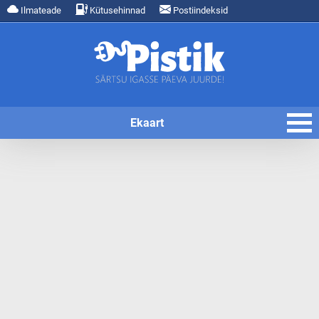
Ilmateade
Kütusehinnad
Postiindeksid
Ekaart