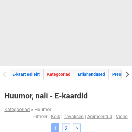
E-kaartide
E-kaart esileht
Kategooriad
Erilahendused
Premium k
Huumor, nali - E-kaardid
Kategooriad
» Huumor
Filtreeri:
Kõik
|
Tavalised
|
Animeeritud
|
Video
1
2
>