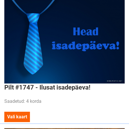
Pilt #1747 - Ilusat isadepäeva!
Saadetud: 4 korda
Vali kaart