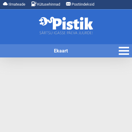
Ilmateade
Kütusehinnad
Postiindeksid
Ekaart