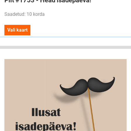
Pilt #1753 - Head isadepäeva!
Saadetud: 10 korda
Vali kaart