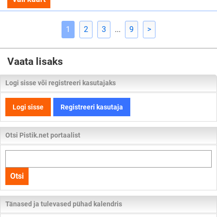
1
2
3
...
9
>
Vaata lisaks
Logi sisse või registreeri kasutajaks
Logi sisse
Registreeri kasutaja
Otsi Pistik.net portaalist
Otsi
kogu
Otsi
lehelt
Tänased ja tulevased pühad kalendris