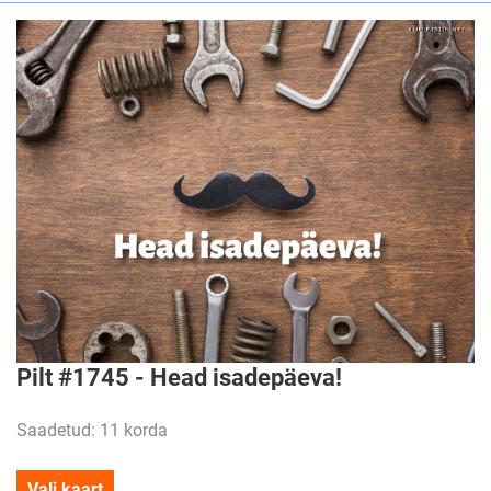
Pilt #1745 - Head isadepäeva!
Saadetud: 11 korda
Vali kaart