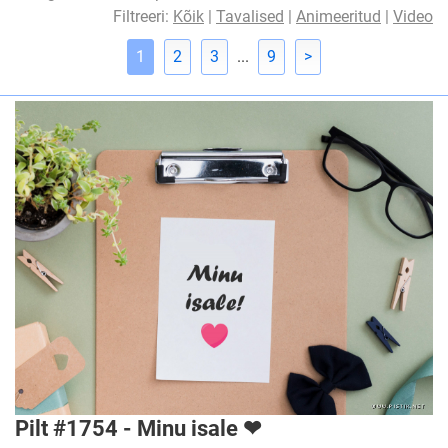
Filtreeri:
Kõik
|
Tavalised
|
Animeeritud
|
Video
1
2
3
...
9
>
Pilt #1754 - Minu isale ❤