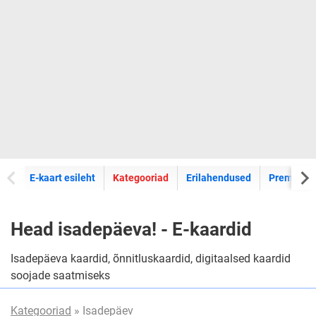
E-kaartide
E-kaart esileht
Kategooriad
Erilahendused
Premium k
Head isadepäeva! - E-kaardid
Isadepäeva kaardid, õnnitluskaardid, digitaalsed kaardid
soojade saatmiseks
Kategooriad
» Isadepäev