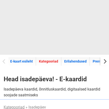
E-kaartide
E-kaart esileht
Kategooriad
Erilahendused
Premium k
Head isadepäeva! - E-kaardid
Isadepäeva kaardid, õnnitluskaardid, digitaalsed kaardid
soojade saatmiseks
Kategooriad
» Isadepäev