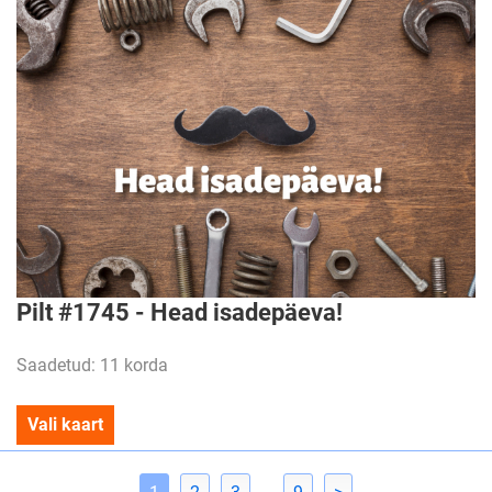
Pilt #1745 - Head isadepäeva!
Saadetud: 11 korda
Vali kaart