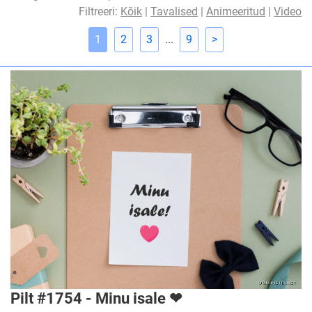
Filtreeri:
Kõik
|
Tavalised
|
Animeeritud
|
Video
1
2
3
...
9
>
Pilt #1754 - Minu isale ❤