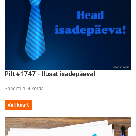
Pilt #1747 - Ilusat isadepäeva!
Saadetud: 4 korda
Vali kaart