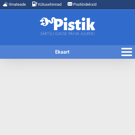
Ilmateade
Kütusehinnad
Postiindeksid
Ekaart