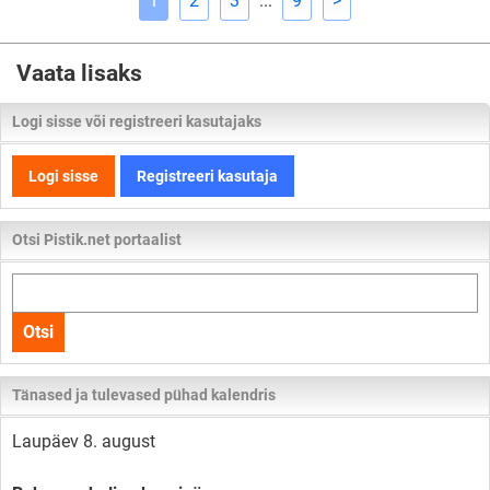
1
2
3
...
9
>
Vaata lisaks
Logi sisse või registreeri kasutajaks
Logi sisse
Registreeri kasutaja
Otsi Pistik.net portaalist
Otsi
kogu
Otsi
lehelt
Tänased ja tulevased pühad kalendris
Laupäev 8. august