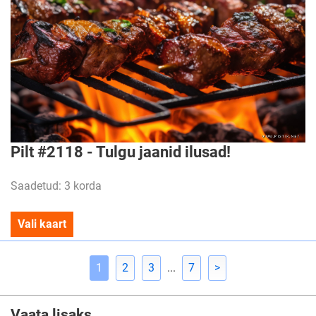
Pilt #2118 - Tulgu jaanid ilusad!
Saadetud: 3 korda
Vali kaart
1
2
3
...
7
>
Vaata lisaks