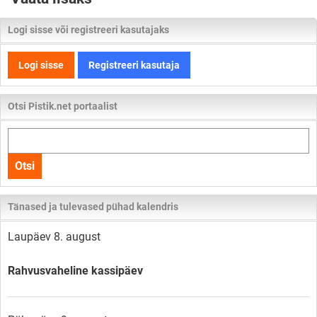
Logi sisse või registreeri kasutajaks
Logi sisse
Registreeri kasutaja
Otsi Pistik.net portaalist
Otsi
kogu
Otsi
lehelt
Tänased ja tulevased pühad kalendris
Laupäev 8. august
Rahvusvaheline kassipäev