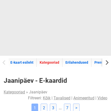
E-kaartide
E-kaart esileht
Kategooriad
Erilahendused
Premium k
Jaanipäev - E-kaardid
Kategooriad
» Jaanipäev
Filtreeri:
Kõik
|
Tavalised
|
Animeeritud
|
Video
1
2
3
...
7
>