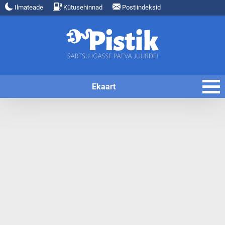
Ilmateade
Kütusehinnad
Postiindeksid
Ekaart