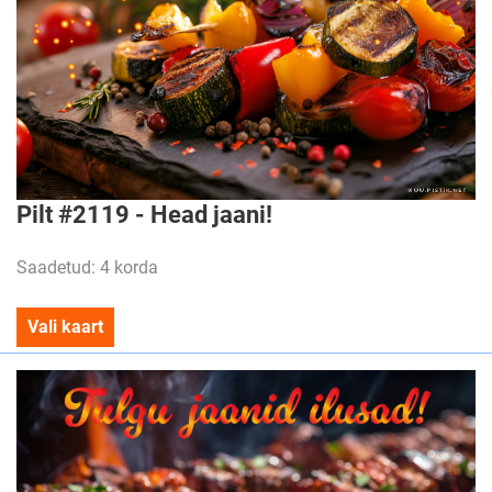
Pilt #2119 - Head jaani!
Saadetud: 4 korda
Vali kaart