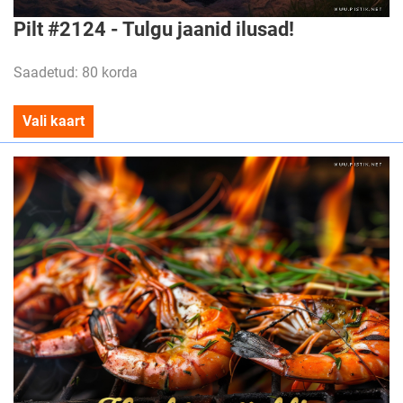
Pilt #2124 - Tulgu jaanid ilusad!
Saadetud: 80 korda
Vali kaart