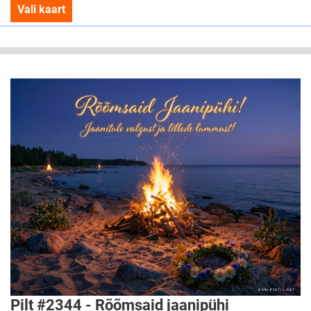
Vali kaart
Pilt #2344 - Rõõmsaid jaanipühi