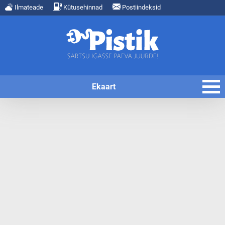
Ilmateade
Kütusehinnad
Postiindeksid
Ekaart