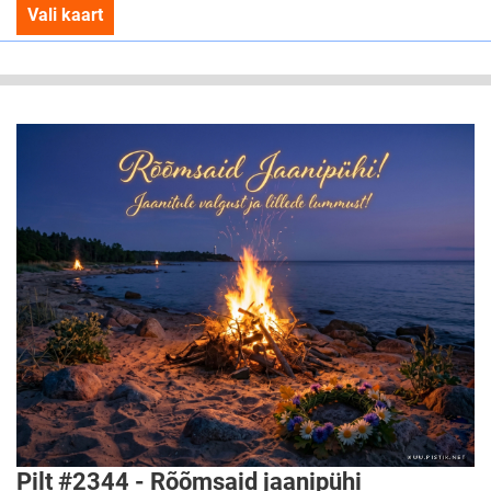
Vali kaart
Pilt #2344 - Rõõmsaid jaanipühi