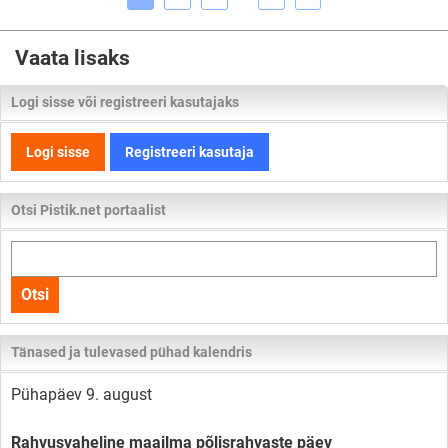
Vaata lisaks
Logi sisse või registreeri kasutajaks
Logi sisse
Registreeri kasutaja
Otsi Pistik.net portaalist
Otsi
kogu
Otsi
lehelt
Tänased ja tulevased pühad kalendris
Pühapäev 9. august
Rahvusvaheline maailma põlisrahvaste päev