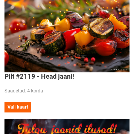
Pilt #2119 - Head jaani!
Saadetud: 4 korda
Vali kaart