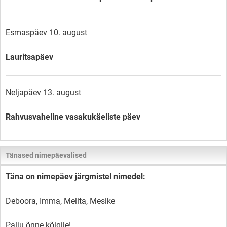
Esmaspäev 10. august
Lauritsapäev
Neljapäev 13. august
Rahvusvaheline vasakukäeliste päev
Tänased nimepäevalised
Täna on nimepäev järgmistel nimedel:
Deboora, Imma, Melita, Mesike
Palju õnne kõigile!