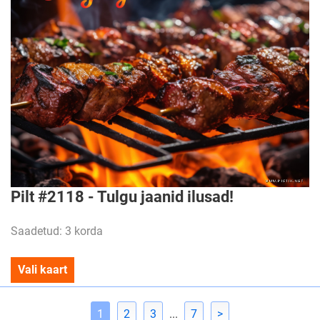
Pilt #2118 - Tulgu jaanid ilusad!
Saadetud: 3 korda
Vali kaart
1
2
3
...
7
>