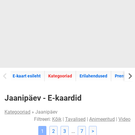
E-kaartide
E-kaart esileht
Kategooriad
Erilahendused
Premium k
Jaanipäev - E-kaardid
Kategooriad
» Jaanipäev
Filtreeri:
Kõik
|
Tavalised
|
Animeeritud
|
Video
1
2
3
...
7
>