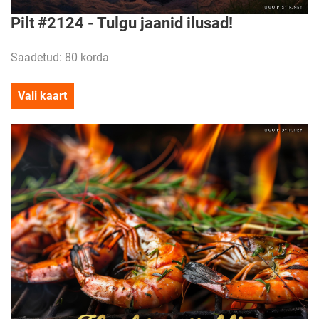
Pilt #2124 - Tulgu jaanid ilusad!
Saadetud: 80 korda
Vali kaart