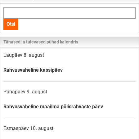
Otsi
kogu
Otsi
lehelt
Tänased ja tulevased pühad kalendris
Laupäev 8. august
Rahvusvaheline kassipäev
Pühapäev 9. august
Rahvusvaheline maailma põlisrahvaste päev
Esmaspäev 10. august