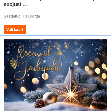
soojust ...
Saadetud: 103 korda
Vali kaart