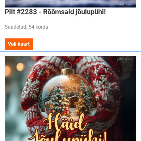
Pilt #2283 - Rõõmsaid jõulupühi!
Saadetud: 54 korda
Vali kaart