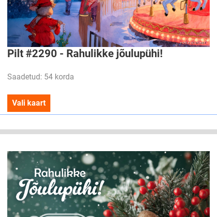
Pilt #2290 - Rahulikke jõulupühi!
Saadetud: 54 korda
Vali kaart