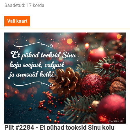
Saadetud: 17 korda
Vali kaart
Pilt #2284 - Et pühad tooksid Sinu koju