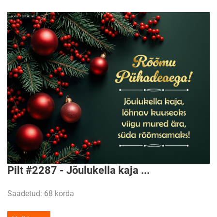
Pilt #2287 - Jõulukella kaja ...
Saadetud: 68 korda