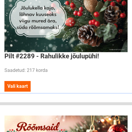
Pilt #2289 - Rahulikke jõulupühi!
Saadetud: 217 korda
Vali kaart