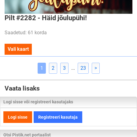
Pilt #2282 - Häid jõulupühi!
Saadetud: 61 korda
Vali kaart
1
2
3
...
23
>
Vaata lisaks
Logi sisse või registreeri kasutajaks
Logi sisse
Registreeri kasutaja
Otsi Pistik.net portaalist