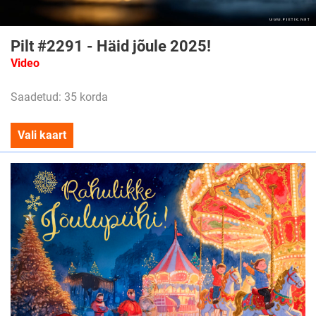
Pilt #2291 - Häid jõule 2025!
Video
Saadetud: 35 korda
Vali kaart