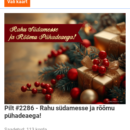
Vali kaart
Pilt #2286 - Rahu südamesse ja rõõmu
pühadeaega!
Saadetud: 113 korda