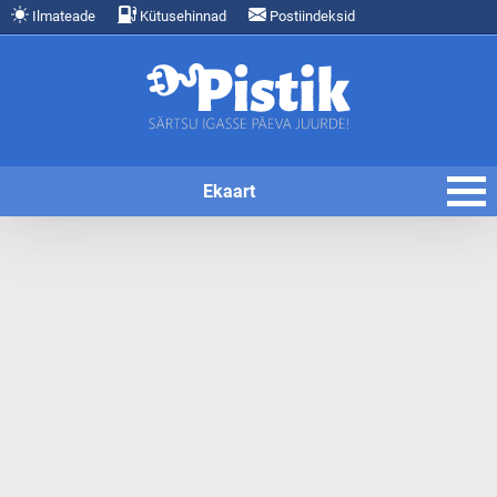
Ilmateade
Kütusehinnad
Postiindeksid
Ekaart