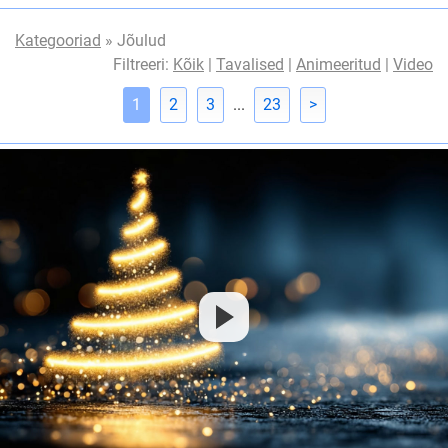
Kategooriad
» Jõulud
Filtreeri:
Kõik
|
Tavalised
|
Animeeritud
|
Video
1
2
3
...
23
>