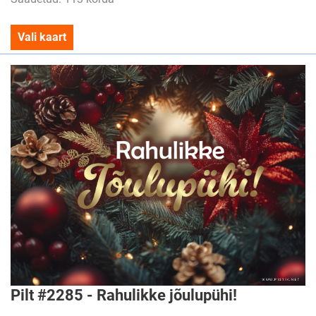
Vali kaart
Pilt #2285 - Rahulikke jõulupühi!