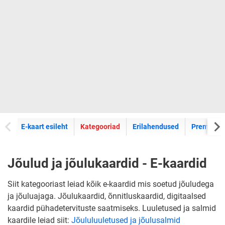
E-kaartide
E-kaart esileht
Kategooriad
Erilahendused
Premium k
Jõulud ja jõulukaardid - E-kaardid
Siit kategooriast leiad kõik e-kaardid mis soetud jõuludega
ja jõuluajaga. Jõulukaardid, õnnitluskaardid, digitaalsed
kaardid pühadetervituste saatmiseks. Luuletused ja salmid
kaardile leiad siit:
Jõululuuletused ja jõulusalmid