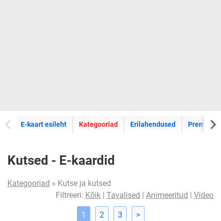
E-kaartide
E-kaart esileht
Kategooriad
Erilahendused
Premium k
Kutsed - E-kaardid
Kategooriad
» Kutse ja kutsed
Filtreeri:
Kõik
|
Tavalised
|
Animeeritud
|
Video
1
2
3
>