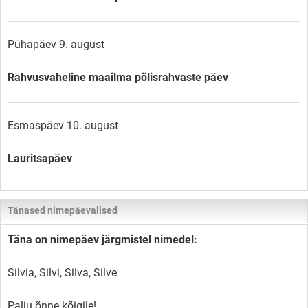
Pühapäev 9. august
Rahvusvaheline maailma põlisrahvaste päev
Esmaspäev 10. august
Lauritsapäev
Tänased nimepäevalised
Täna on nimepäev järgmistel nimedel:
Silvia, Silvi, Silva, Silve
Palju õnne kõigile!