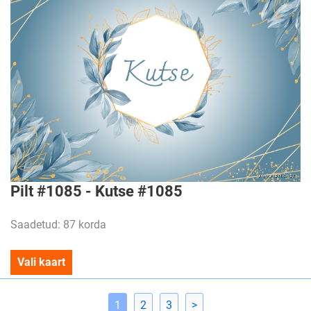
Pilt #1085 - Kutse #1085
Saadetud: 87 korda
Vali kaart
1
2
3
>