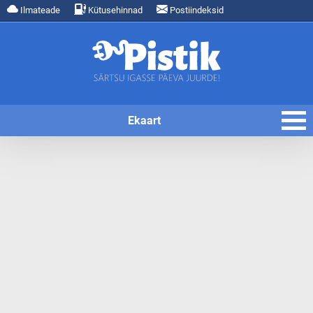
Ilmateade
Kütusehinnad
Postiindeksid
Ekaart