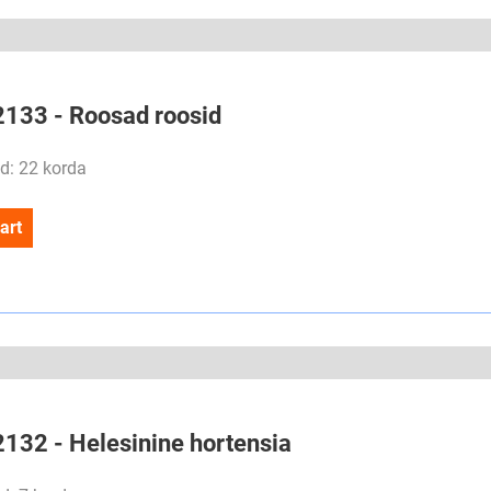
#2133 - Roosad roosid
d: 22 korda
art
2132 - Helesinine hortensia