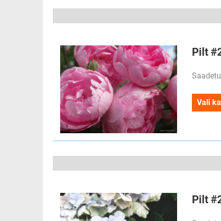
Pilt 
Saadetu
Vali ka
Pilt #