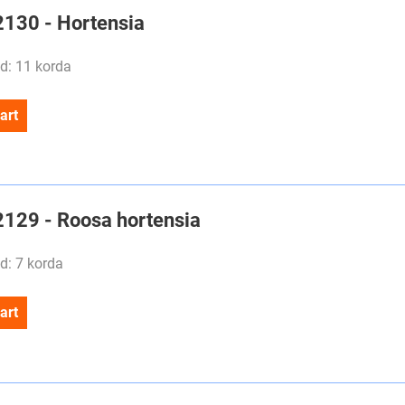
#2130 - Hortensia
d: 11 korda
art
#2129 - Roosa hortensia
d: 7 korda
art