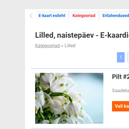
E-kaartide
E-kaart esileht
Kategooriad
Erilahendused
Lilled, naistepäev - E-kaard
Kategooriad
» Lilled
1
Pilt 
Saadetu
Vali ka