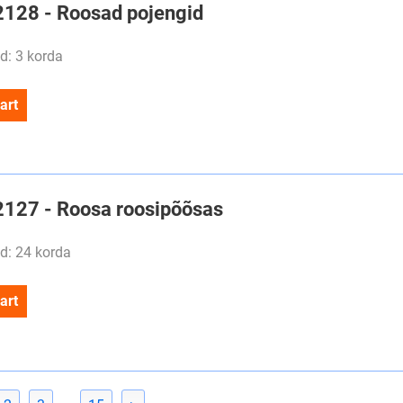
#2128 - Roosad pojengid
d: 3 korda
art
#2127 - Roosa roosipõõsas
d: 24 korda
art