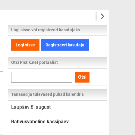
Logi sisse või registreeri kasutajaks
Logi sisse
Registreeri kasutaja
Otsi Pistik.net portaalist
Otsi
Otsi
kogu
lehelt
Tänased ja tulevased pühad kalendris
Laupäev 8. august
Rahvusvaheline kassipäev