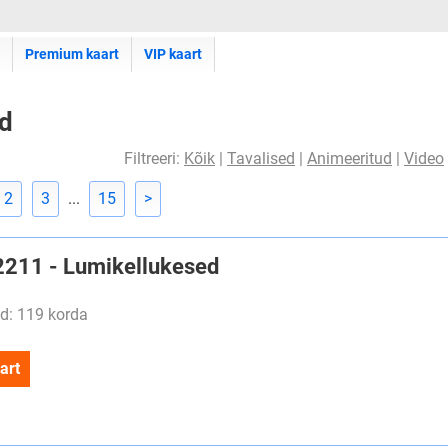
Premium kaart
VIP kaart
id
Filtreeri:
Kõik
|
Tavalised
|
Animeeritud
|
Video
2
3
...
15
>
#2211 - Lumikellukesed
d: 119 korda
art