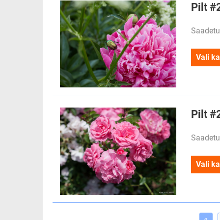
Pilt 
Saadetu
Vali ka
Pilt 
Saadetu
Vali ka