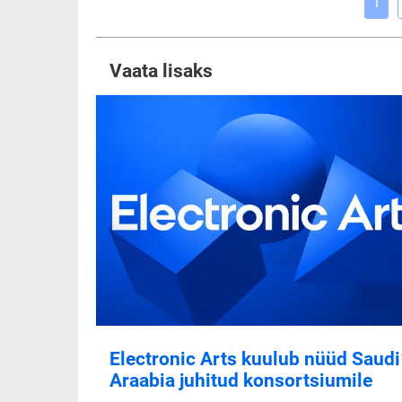
1
Vaata lisaks
Electronic Arts kuulub nüüd Saudi
Araabia juhitud konsortsiumile