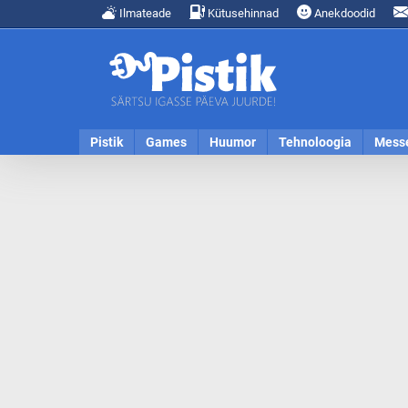
Ilmateade
Kütusehinnad
Anekdoodid
Pistik
Games
Huumor
Tehnoloogia
Mess