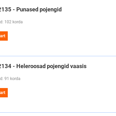
#2135 - Punased pojengid
d: 102 korda
art
#2134 - Heleroosad pojengid vaasis
d: 91 korda
art