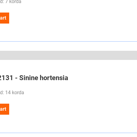
d: 7 korda
art
2131 - Sinine hortensia
d: 14 korda
art