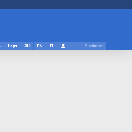
Logi
o
Laps
RU
EN
FI
Sisukaart
sisse