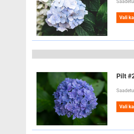
Saadetu
Vali ka
Pilt #
Saadetu
Vali ka