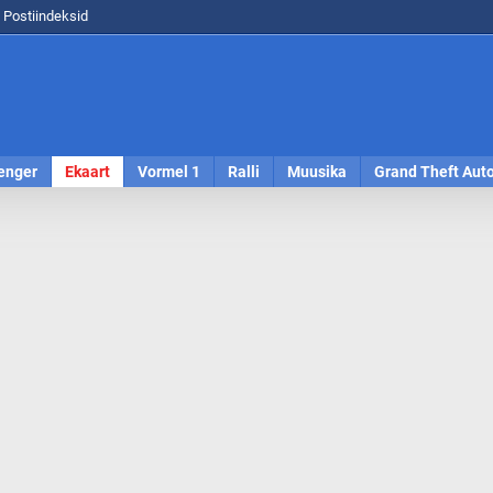
Postiindeksid
enger
Ekaart
Vormel 1
Ralli
Muusika
Grand Theft Aut