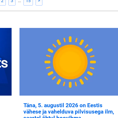
2
3
...
15
>
Täna, 5. augustil 2026 on Eestis
vähese ja vahelduva pilvisusega ilm,
saartel õhtul hoovihma