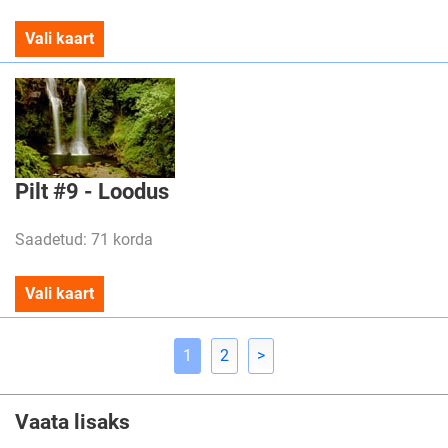
Vali kaart
Pilt #9 - Loodus
Saadetud: 71 korda
Vali kaart
1
2
>
Vaata lisaks