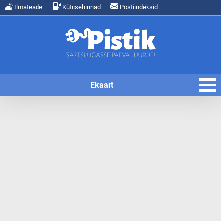
Ilmateade
Kütusehinnad
Postiindeksid
Ekaart