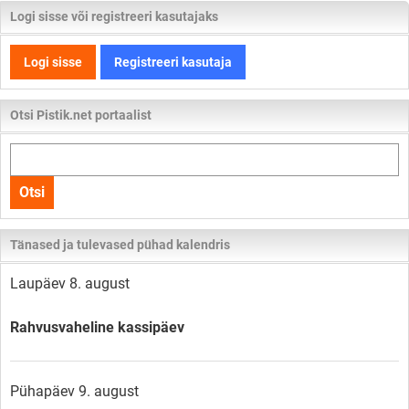
Logi sisse või registreeri kasutajaks
Logi sisse
Registreeri kasutaja
Otsi Pistik.net portaalist
Otsi
kogu
Otsi
lehelt
Tänased ja tulevased pühad kalendris
Laupäev 8. august
Rahvusvaheline kassipäev
Pühapäev 9. august