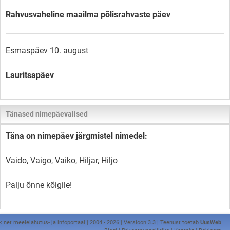
Rahvusvaheline maailma põlisrahvaste päev
Esmaspäev 10. august
Lauritsapäev
Tänased nimepäevalised
Täna on nimepäev järgmistel nimedel:
Vaido, Vaigo, Vaiko, Hiljar, Hiljo
Palju õnne kõigile!
k.net meelelahutus- ja infoportaal | 2004 - 2026 | Versioon 3.3 | Teenust toetab
UusWeb