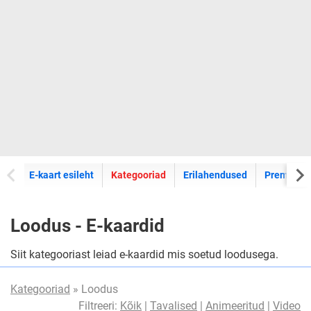
E-kaartide
E-kaart esileht
Kategooriad
Erilahendused
Premium k
Loodus - E-kaardid
Siit kategooriast leiad e-kaardid mis soetud loodusega.
Kategooriad
» Loodus
Filtreeri:
Kõik
|
Tavalised
|
Animeeritud
|
Video