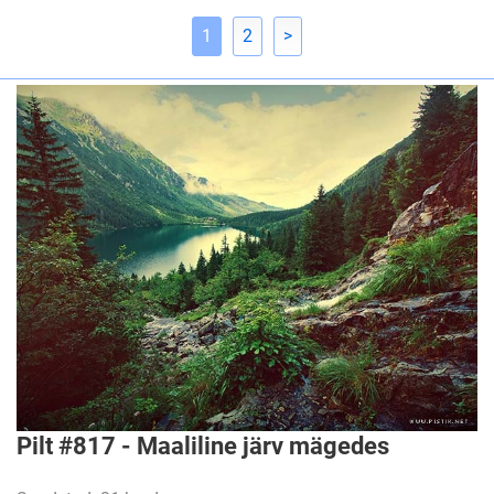
1
2
>
Pilt #817 - Maaliline järv mägedes