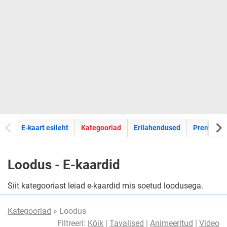
E-kaartide
E-kaart esileht
Kategooriad
Erilahendused
Premium k
Loodus - E-kaardid
Siit kategooriast leiad e-kaardid mis soetud loodusega.
Kategooriad
» Loodus
Filtreeri:
Kõik
|
Tavalised
|
Animeeritud
|
Video