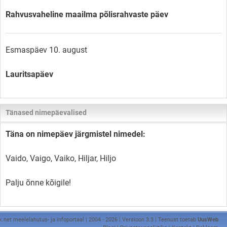
Rahvusvaheline maailma põlisrahvaste päev
Esmaspäev 10. august
Lauritsapäev
Tänased nimepäevalised
Täna on nimepäev järgmistel nimedel:
Vaido, Vaigo, Vaiko, Hiljar, Hiljo
Palju õnne kõigile!
k.net meelelahutus- ja infoportaal | 2004 - 2026 | Versioon 3.3 | Teenust toetab
UusWeb