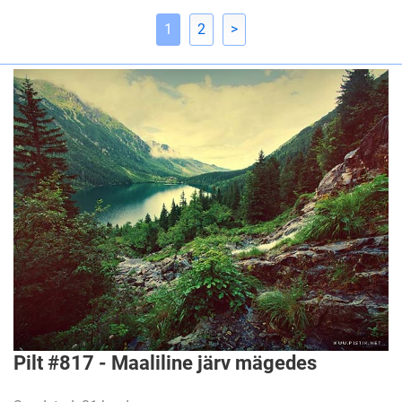
1
2
>
Pilt #817 - Maaliline järv mägedes