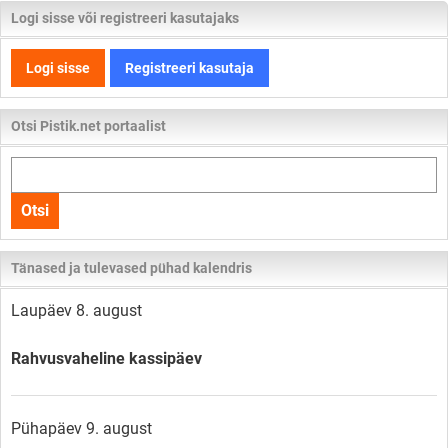
Logi sisse või registreeri kasutajaks
Logi sisse
Registreeri kasutaja
Otsi Pistik.net portaalist
Otsi
kogu
Otsi
lehelt
Tänased ja tulevased pühad kalendris
Laupäev 8. august
Rahvusvaheline kassipäev
Pühapäev 9. august