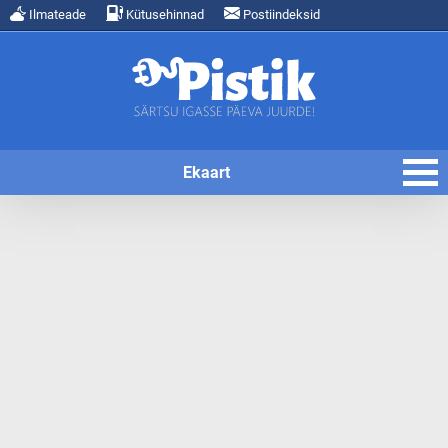
Ilmateade
Kütusehinnad
Postiindeksid
Ekaart