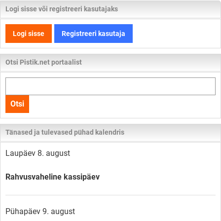
Logi sisse või registreeri kasutajaks
Logi sisse
Registreeri kasutaja
Otsi Pistik.net portaalist
Otsi
kogu
Otsi
lehelt
Tänased ja tulevased pühad kalendris
Laupäev 8. august
Rahvusvaheline kassipäev
Pühapäev 9. august