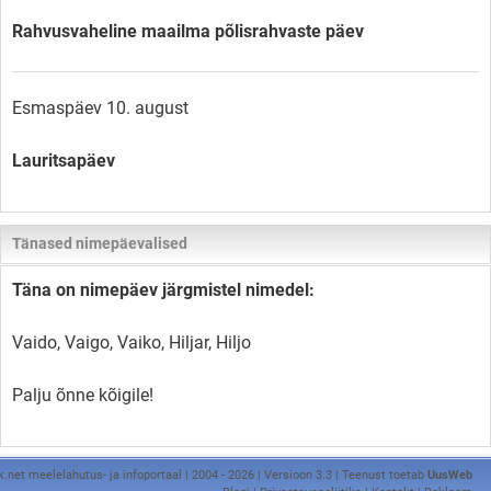
Rahvusvaheline maailma põlisrahvaste päev
Esmaspäev 10. august
Lauritsapäev
Tänased nimepäevalised
Täna on nimepäev järgmistel nimedel:
Vaido, Vaigo, Vaiko, Hiljar, Hiljo
Palju õnne kõigile!
k.net meelelahutus- ja infoportaal | 2004 - 2026 | Versioon 3.3 | Teenust toetab
UusWeb