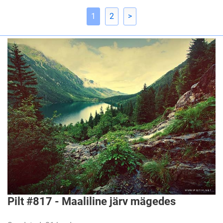
1
2
>
Pilt #817 - Maaliline järv mägedes