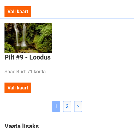
Vali kaart
Pilt #9 - Loodus
Saadetud: 71 korda
Vali kaart
1
2
>
Vaata lisaks