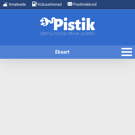
Ilmateade
Kütusehinnad
Postiindeksid
Ekaart