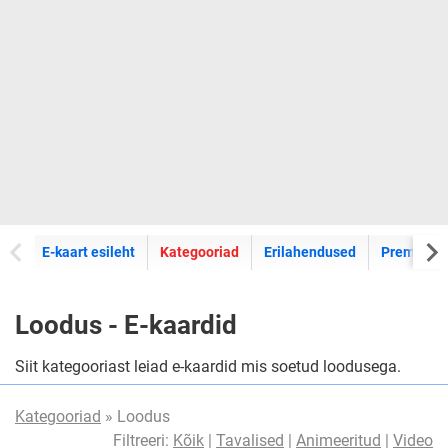
E-kaartide
E-kaart esileht
Kategooriad
Erilahendused
Premium k
Loodus - E-kaardid
Siit kategooriast leiad e-kaardid mis soetud loodusega.
Kategooriad
» Loodus
Filtreeri:
Kõik
|
Tavalised
|
Animeeritud
|
Video