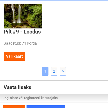
Pilt #9 - Loodus
Saadetud: 71 korda
Vali kaart
1
2
>
Vaata lisaks
Logi sisse või registreeri kasutajaks