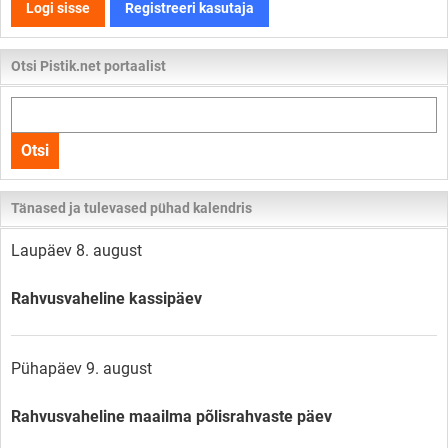
Logi sisse
Registreeri kasutaja
Otsi Pistik.net portaalist
Otsi
kogu
Otsi
lehelt
Tänased ja tulevased pühad kalendris
Laupäev 8. august
Rahvusvaheline kassipäev
Pühapäev 9. august
Rahvusvaheline maailma põlisrahvaste päev