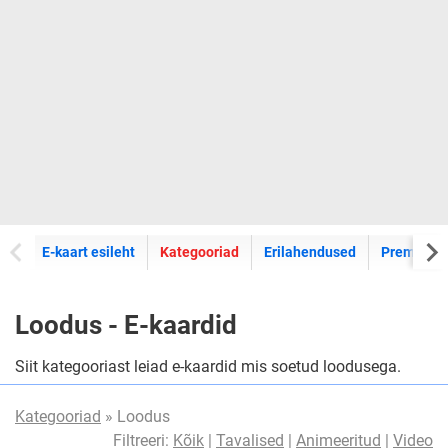
E-kaartide
E-kaart esileht
Kategooriad
Erilahendused
Premium k
Loodus - E-kaardid
Siit kategooriast leiad e-kaardid mis soetud loodusega.
Kategooriad
» Loodus
Filtreeri:
Kõik
|
Tavalised
|
Animeeritud
|
Video