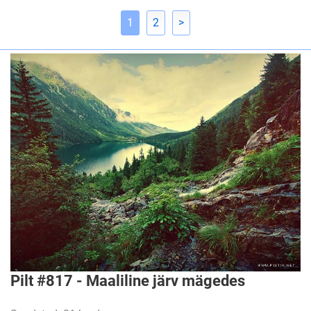
1
2
>
Pilt #817 - Maaliline järv mägedes