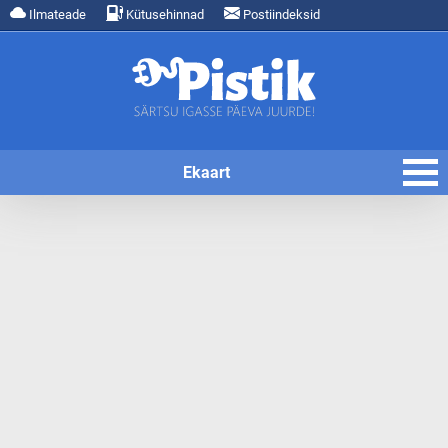
Ilmateade
Kütusehinnad
Postiindeksid
Ekaart