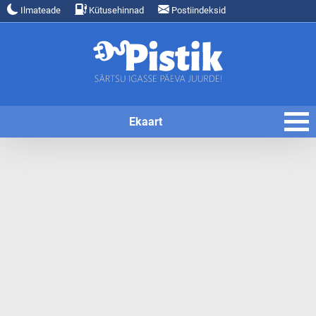
Ilmateade
Kütusehinnad
Postiindeksid
Ekaart