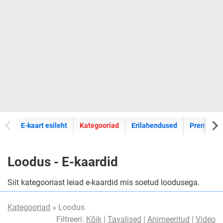
E-kaartide
E-kaart esileht
Kategooriad
Erilahendused
Premium k
Loodus - E-kaardid
Siit kategooriast leiad e-kaardid mis soetud loodusega.
Kategooriad
» Loodus
Filtreeri:
Kõik
|
Tavalised
|
Animeeritud
|
Video