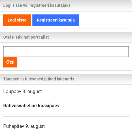
Logi sisse või registreeri kasutajaks
Logi sisse
Registreeri kasutaja
Otsi Pistik.net portaalist
Otsi
kogu
Otsi
lehelt
Tänased ja tulevased pühad kalendris
Laupäev 8. august
Rahvusvaheline kassipäev
Pühapäev 9. august