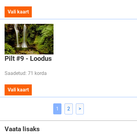
Vali kaart
Pilt #9 - Loodus
Saadetud: 71 korda
Vali kaart
1
2
>
Vaata lisaks