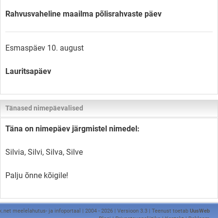
Rahvusvaheline maailma põlisrahvaste päev
Esmaspäev 10. august
Lauritsapäev
Tänased nimepäevalised
Täna on nimepäev järgmistel nimedel:
Silvia, Silvi, Silva, Silve
Palju õnne kõigile!
k.net meelelahutus- ja infoportaal | 2004 - 2026 | Versioon 3.3 | Teenust toetab
UusWeb