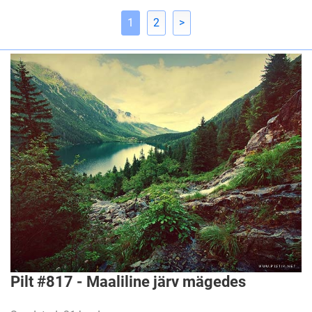
1
2
>
Pilt #817 - Maaliline järv mägedes