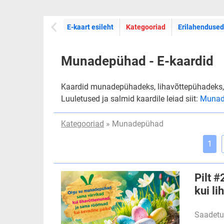
E-kaartide
E-kaart esileht
Kategooriad
Erilahendused
Munadepühad - E-kaardid
Kaardid munadepühadeks, lihavõttepühadeks,
Luuletused ja salmid kaardile leiad siit:
Munad
Kategooriad
» Munadepühad
1
Pilt 
kui l
Saadetu