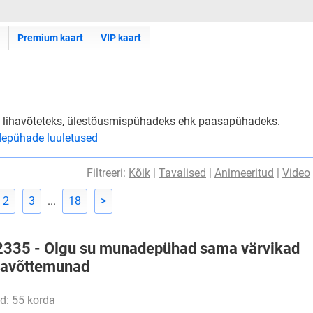
Premium kaart
VIP kaart
 lihavõteteks, ülestõusmispühadeks ehk paasapühadeks.
epühade luuletused
Filtreeri:
Kõik
|
Tavalised
|
Animeeritud
|
Video
2
3
...
18
>
#2335 - Olgu su munadepühad sama värvikad
ihavõttemunad
d: 55 korda