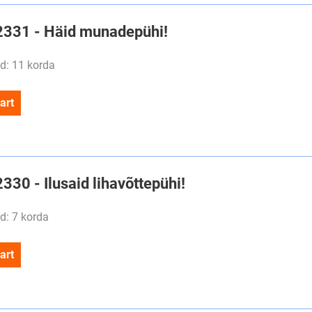
#2331 - Häid munadepühi!
d: 11 korda
art
2330 - Ilusaid lihavõttepühi!
d: 7 korda
art