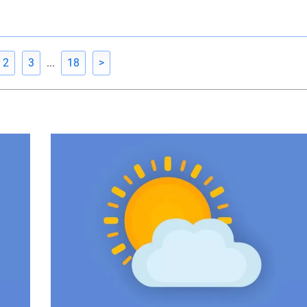
2
3
...
18
>