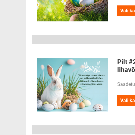
Vali ka
Pilt #
lihav
Saadetu
Vali ka