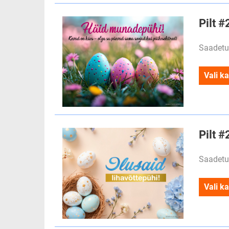
Pilt 
Saadetu
Vali ka
Pilt #
Saadetu
Vali ka