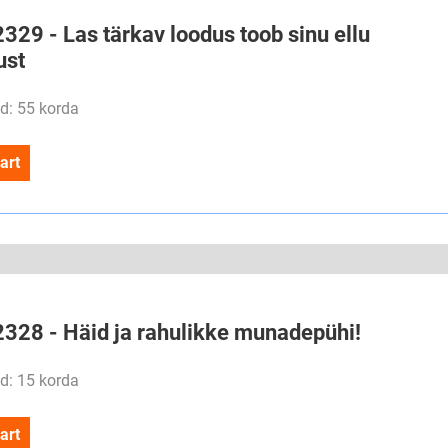
2329 - Las tärkav loodus toob sinu ellu
ust
d: 55 korda
art
#2328 - Häid ja rahulikke munadepühi!
d: 15 korda
art