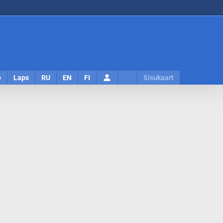
Logi
o
Laps
RU
EN
FI
Sisukaart
sisse