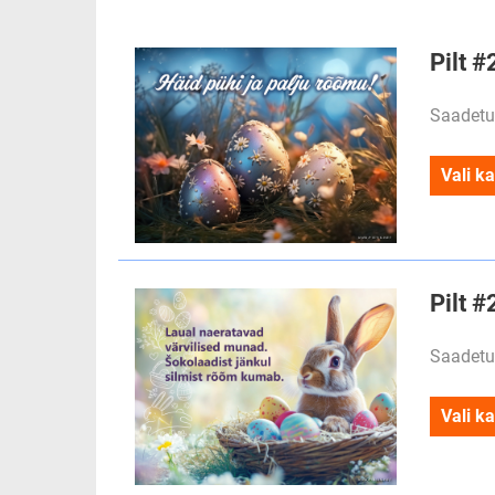
Pilt #
Saadetu
Vali ka
Pilt 
Saadetu
Vali ka