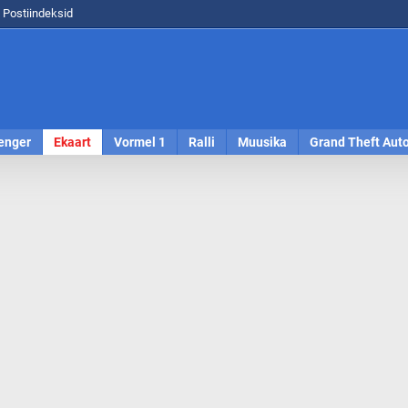
Postiindeksid
enger
Ekaart
Vormel 1
Ralli
Muusika
Grand Theft Aut