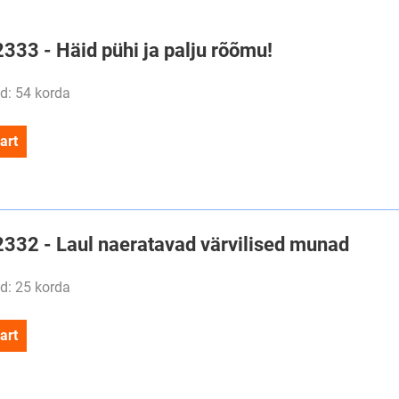
2333 - Häid pühi ja palju rõõmu!
d: 54 korda
art
#2332 - Laul naeratavad värvilised munad
d: 25 korda
art