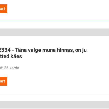
art
2334 - Täna valge muna hinnas, on ju
õtted käes
d: 36 korda
art