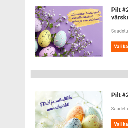
Pilt #
värsk
Saadetu
Vali ka
Pilt 
Saadetu
Vali ka