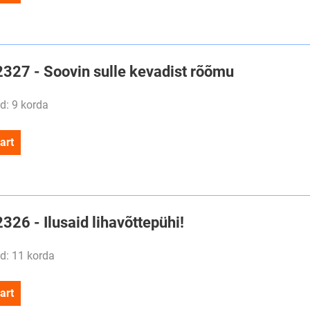
#2327 - Soovin sulle kevadist rõõmu
d: 9 korda
art
2326 - Ilusaid lihavõttepühi!
d: 11 korda
art