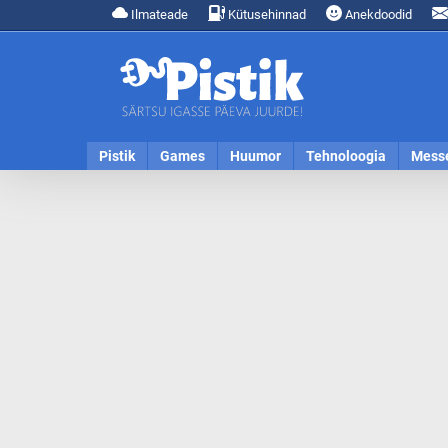
Ilmateade
Kütusehinnad
Anekdoodid
Pistik
Games
Huumor
Tehnoloogia
Mess