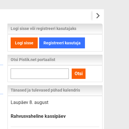
Logi sisse või registreeri kasutajaks
Logi sisse
Registreeri kasutaja
Otsi Pistik.net portaalist
Otsi
Otsi
kogu
lehelt
Tänased ja tulevased pühad kalendris
Laupäev 8. august
Rahvusvaheline kassipäev