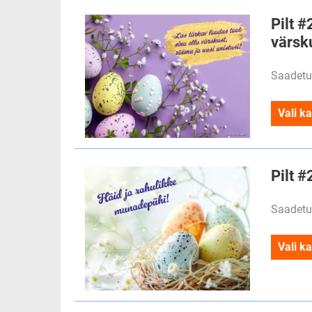
Pilt #
värsk
Saadetu
Vali ka
Pilt 
Saadetu
Vali ka