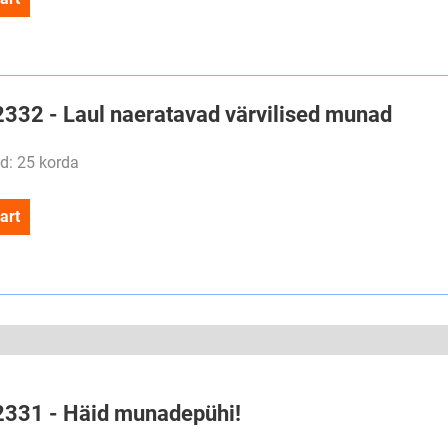
#2332 - Laul naeratavad värvilised munad
d: 25 korda
art
#2331 - Häid munadepühi!