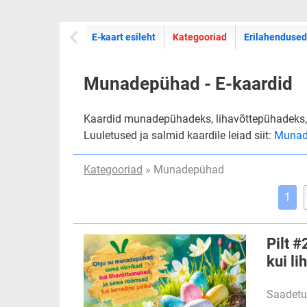
E-kaartide
E-kaart esileht
Kategooriad
Erilahendused
Munadepühad - E-kaardid
Kaardid munadepühadeks, lihavõttepühadeks,
Luuletused ja salmid kaardile leiad siit:
Munad
Kategooriad
» Munadepühad
1
Pilt 
kui l
Saadetu