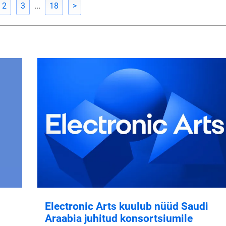
2
3
...
18
>
Electronic Arts kuulub nüüd Saudi
Araabia juhitud konsortsiumile