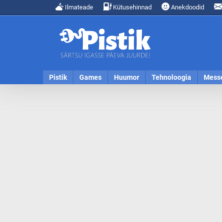
Ilmateade
Kütusehinnad
Anekdoodid
Pistik
Games
Huumor
Tehnoloogia
Mess