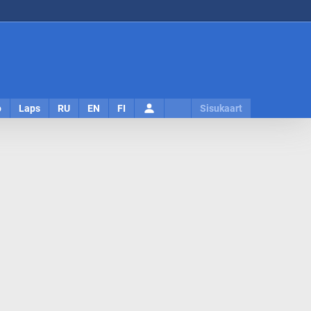
Logi
o
Laps
RU
EN
FI
Sisukaart
sisse