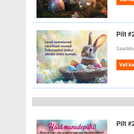
Pilt 
Saadetu
Vali ka
Pilt 