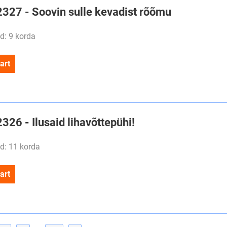
#2327 - Soovin sulle kevadist rõõmu
d: 9 korda
art
2326 - Ilusaid lihavõttepühi!
d: 11 korda
art