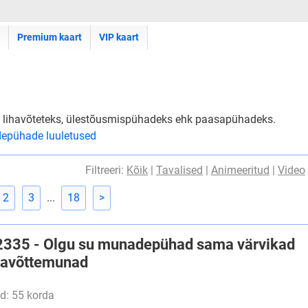
Premium kaart
VIP kaart
 lihavõteteks, ülestõusmispühadeks ehk paasapühadeks.
epühade luuletused
Filtreeri:
Kõik
|
Tavalised
|
Animeeritud
|
Video
2
3
...
18
>
#2335 - Olgu su munadepühad sama värvikad
ihavõttemunad
d: 55 korda