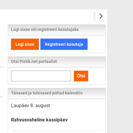
Logi sisse või registreeri kasutajaks
Logi sisse
Registreeri kasutaja
Otsi Pistik.net portaalist
Otsi
Otsi
kogu
lehelt
Tänased ja tulevased pühad kalendris
Laupäev 8. august
Rahvusvaheline kassipäev