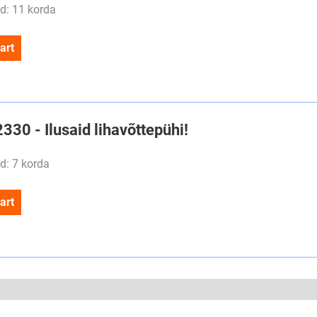
d: 11 korda
art
2330 - Ilusaid lihavõttepühi!
d: 7 korda
art