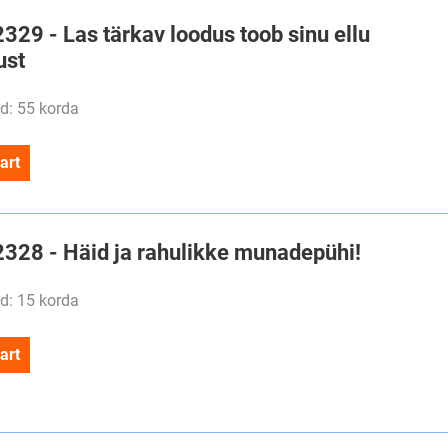
2329 - Las tärkav loodus toob sinu ellu
ust
d: 55 korda
art
#2328 - Häid ja rahulikke munadepühi!
d: 15 korda
art