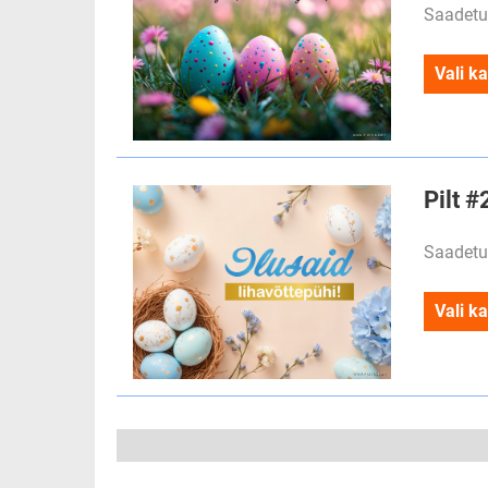
Saadetu
Vali ka
Pilt #
Saadetu
Vali ka