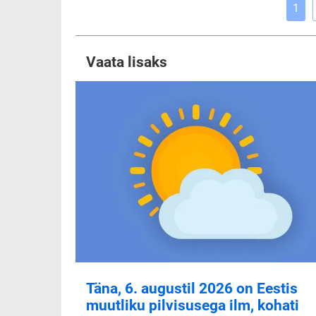
1
Vaata lisaks
Täna, 6. augustil 2026 on Eestis
muutliku pilvisusega ilm, kohati