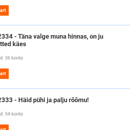
art
2334 - Täna valge muna hinnas, on ju
õtted käes
d: 36 korda
art
2333 - Häid pühi ja palju rõõmu!
d: 54 korda
art