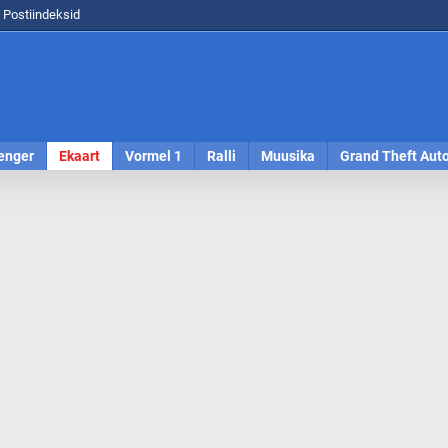
Postiindeksid
enger
Ekaart
Vormel 1
Ralli
Muusika
Grand Theft Aut