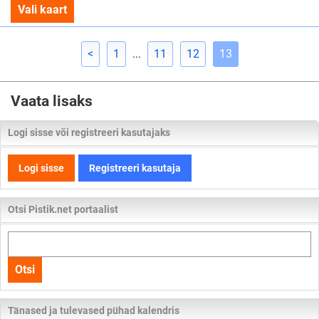
Vali kaart
<
1
...
11
12
13
Vaata lisaks
Logi sisse või registreeri kasutajaks
Logi sisse
Registreeri kasutaja
Otsi Pistik.net portaalist
Otsi
kogu
Otsi
lehelt
Tänased ja tulevased pühad kalendris