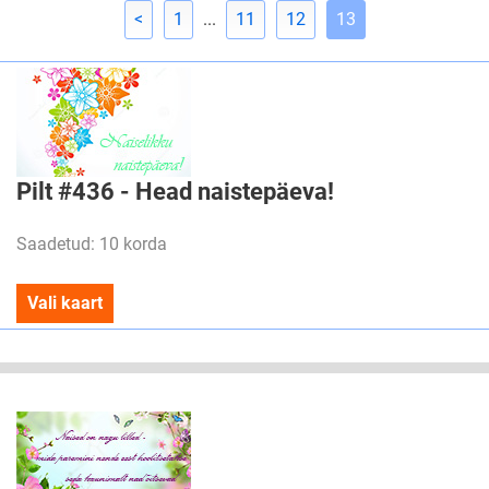
<
1
...
11
12
13
Pilt #436 - Head naistepäeva!
Saadetud: 10 korda
Vali kaart