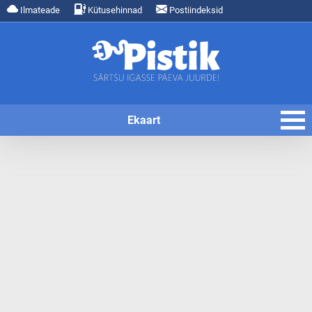
Ilmateade
Kütusehinnad
Postiindeksid
Ekaart