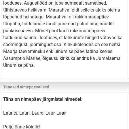
looduses. Augustiööd on juba sumedalt sametised,
tähistaevas helkivam. Maarahval pidi selleks ajaks olema
lõppenud heinategu. Maarahval oli rukkimaarjapäev
tööpüha, toidulauale toodi paremad palad ning nauditi
puhkusepäeva. Mõnel pool kaeti rukkimaarjapäeva
toidulaud sauna.- lootuses, et lahkunute hinged võtavad ka
söömingust- joomingust osa. Kirikukalendris on see neitsi
Maarja taevamineku ehk uinumise päev, ladina keeles
Assumptio Mariae, õigeusu kirikukalendris ka Jumalaema
Uinumise püha.
Tänased nimepäevalised
Täna on nimepäev järgmistel nimedel:
Laurits, Lauri, Lauro, Laur, Laar
Palju õnne kõigile!