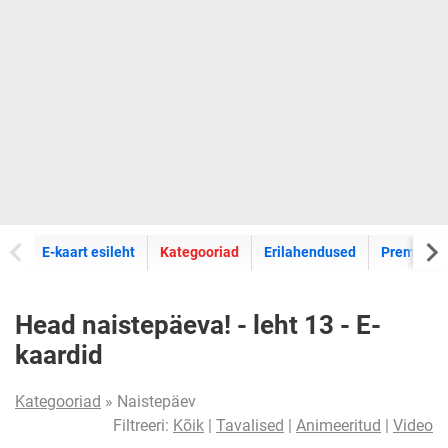
E-kaartide
E-kaart esileht
Kategooriad
Erilahendused
Premium k
Head naistepäeva! - leht 13 - E-
kaardid
Kategooriad
» Naistepäev
Filtreeri:
Kõik
|
Tavalised
|
Animeeritud
|
Video