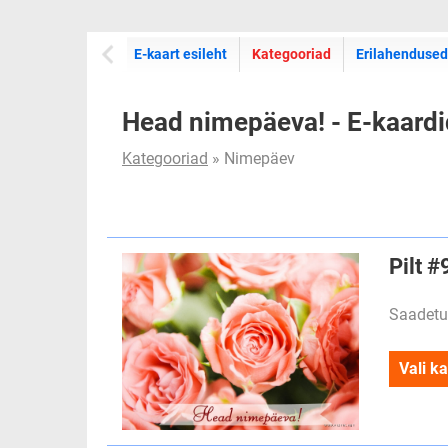
E-kaartide
E-kaart esileht
Kategooriad
Erilahendused
Head nimepäeva! - E-kaardi
Kategooriad
» Nimepäev
Pilt 
Saadetu
Vali ka