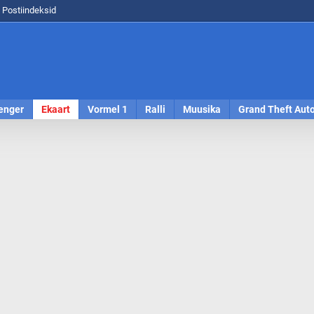
Postiindeksid
enger
Ekaart
Vormel 1
Ralli
Muusika
Grand Theft Aut