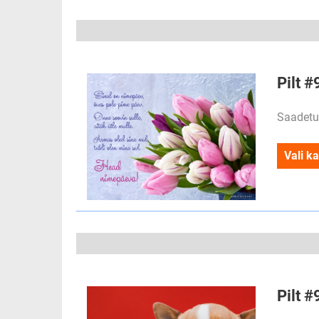
Pilt #
Saadetu
Vali ka
Pilt #