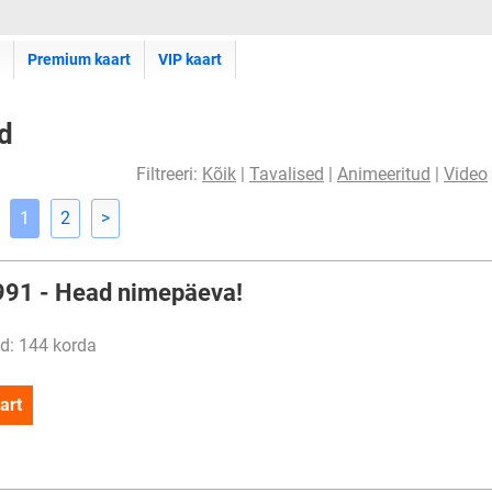
Premium kaart
VIP kaart
d
Filtreeri:
Kõik
|
Tavalised
|
Animeeritud
|
Video
1
2
>
#991 - Head nimepäeva!
d: 144 korda
art