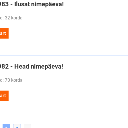
983 - Ilusat nimepäeva!
d: 32 korda
art
#982 - Head nimepäeva!
d: 70 korda
art