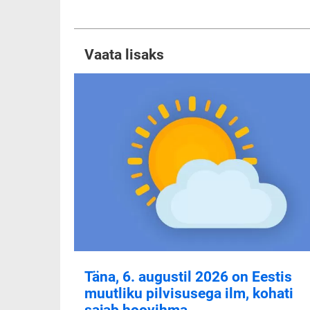
Vaata lisaks
Täna, 6. augustil 2026 on Eestis
muutliku pilvisusega ilm, kohati
sajab hoovihma