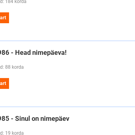
d: 184 korda
art
#986 - Head nimepäeva!
d: 88 korda
art
#985 - Sinul on nimepäev
d: 19 korda