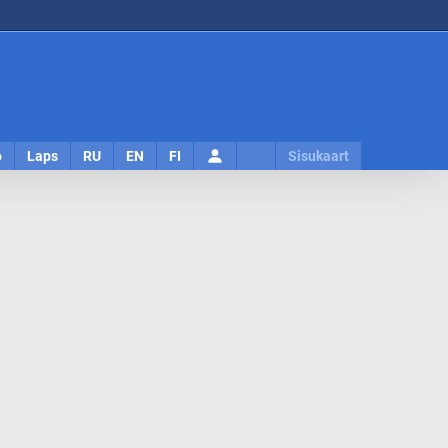
Logi
o
Laps
RU
EN
FI
Sisukaart
sisse