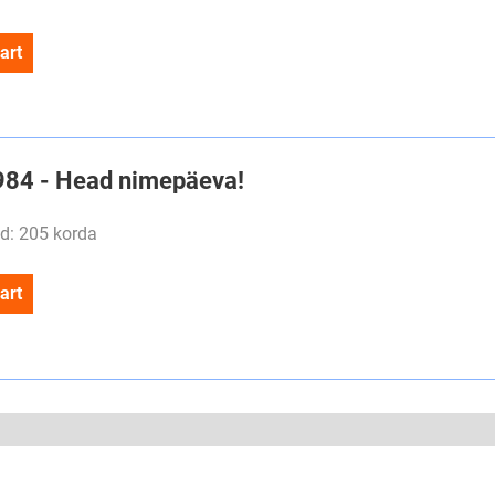
art
#984 - Head nimepäeva!
d: 205 korda
art