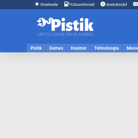
Ilmateade
Kütusehinnad
Anekdoodid
Pistik
Games
Huumor
Tehnoloogia
Mess