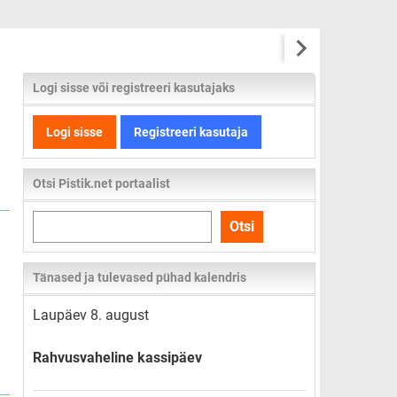
Logi sisse või registreeri kasutajaks
Logi sisse
Registreeri kasutaja
Otsi Pistik.net portaalist
Otsi
Otsi
kogu
lehelt
Tänased ja tulevased pühad kalendris
Laupäev 8. august
Rahvusvaheline kassipäev