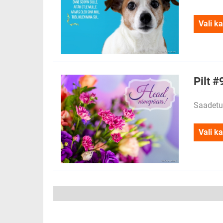
Vali ka
Pilt 
Saadetu
Vali ka