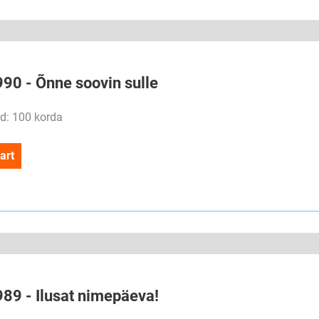
990 - Õnne soovin sulle
d: 100 korda
art
989 - Ilusat nimepäeva!