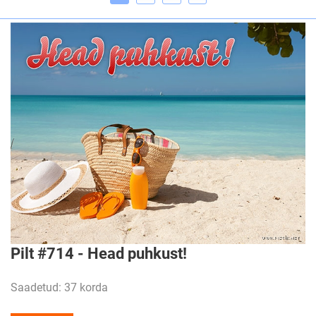
Pilt #714 - Head puhkust!
Saadetud: 37 korda