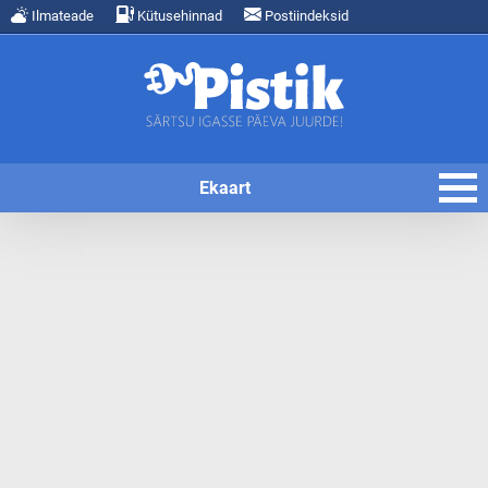
Ilmateade
Kütusehinnad
Postiindeksid
Ekaart