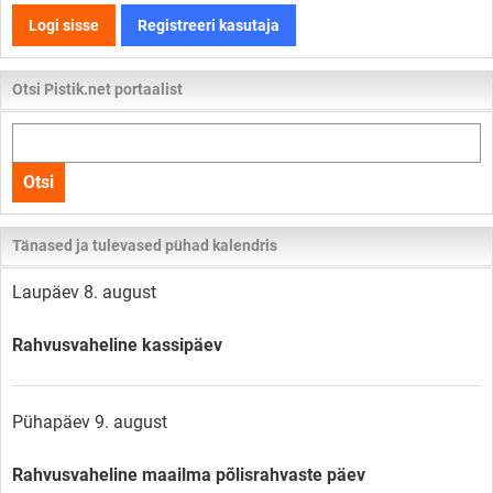
Logi sisse
Registreeri kasutaja
Otsi Pistik.net portaalist
Otsi
kogu
Otsi
lehelt
Tänased ja tulevased pühad kalendris
Laupäev 8. august
Rahvusvaheline kassipäev
Pühapäev 9. august
Rahvusvaheline maailma põlisrahvaste päev