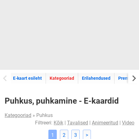
E-kaartide
E-kaart esileht
Kategooriad
Erilahendused
Premium k
Puhkus, puhkamine - E-kaardid
Kategooriad
» Puhkus
Filtreeri:
Kõik
|
Tavalised
|
Animeeritud
|
Video
1
2
3
>