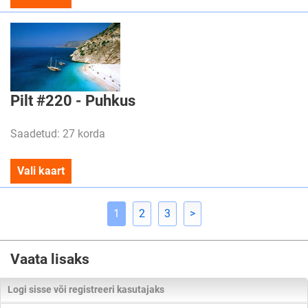
Pilt #220 - Puhkus
Saadetud: 27 korda
Vali kaart
1
2
3
>
Vaata lisaks
Logi sisse või registreeri kasutajaks