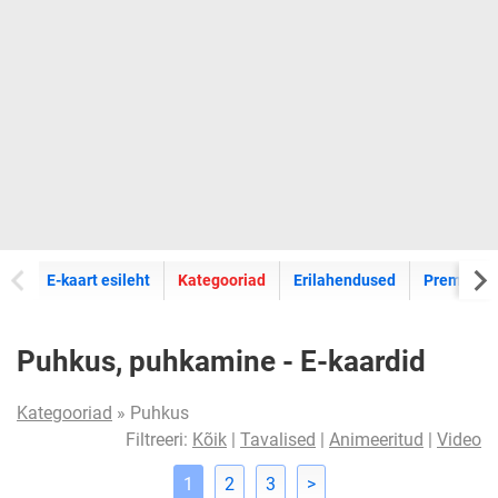
E-kaartide
E-kaart esileht
Kategooriad
Erilahendused
Premium k
Puhkus, puhkamine - E-kaardid
Kategooriad
» Puhkus
Filtreeri:
Kõik
|
Tavalised
|
Animeeritud
|
Video
1
2
3
>