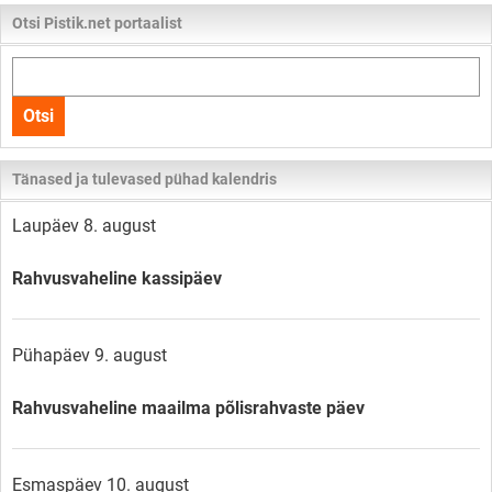
Otsi Pistik.net portaalist
Otsi
kogu
Otsi
lehelt
Tänased ja tulevased pühad kalendris
Laupäev 8. august
Rahvusvaheline kassipäev
Pühapäev 9. august
Rahvusvaheline maailma põlisrahvaste päev
Esmaspäev 10. august