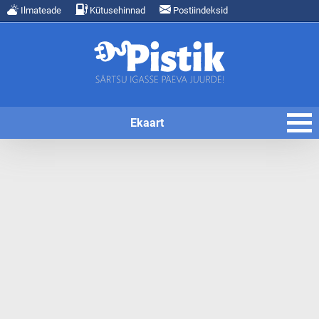
Ilmateade
Kütusehinnad
Postiindeksid
Ekaart