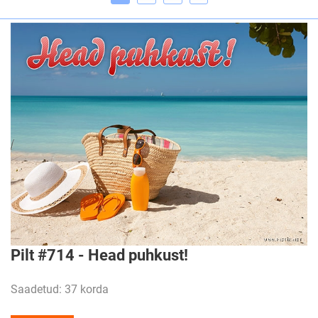
Pilt #714 - Head puhkust!
Saadetud: 37 korda