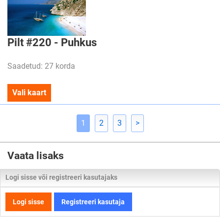
Pilt #220 - Puhkus
Saadetud: 27 korda
Vali kaart
1
2
3
>
Vaata lisaks
Logi sisse või registreeri kasutajaks
Logi sisse
Registreeri kasutaja