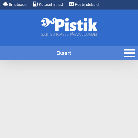
Ilmateade
Kütusehinnad
Postiindeksid
Ekaart