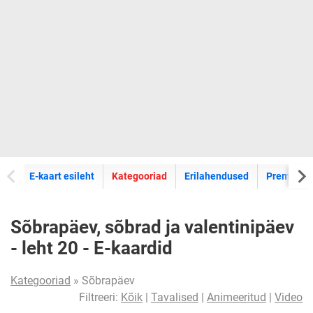
E-kaartide
E-kaart esileht
Kategooriad
Erilahendused
Premium k
Sõbrapäev, sõbrad ja valentinipäev
- leht 20 - E-kaardid
Kategooriad
» Sõbrapäev
Filtreeri:
Kõik
|
Tavalised
|
Animeeritud
|
Video