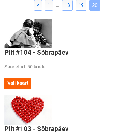
<
1
...
18
19
20
Pilt #104 - Sõbrapäev
Saadetud: 50 korda
Vali kaart
Pilt #103 - Sõbrapäev