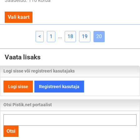
Saadetud: 116 korda
Vali kaart
<
1
...
18
19
20
Vaata lisaks
Logi sisse või registreeri kasutajaks
Logi sisse
Registreeri kasutaja
Otsi Pistik.net portaalist
Otsi
kogu
Otsi
lehelt