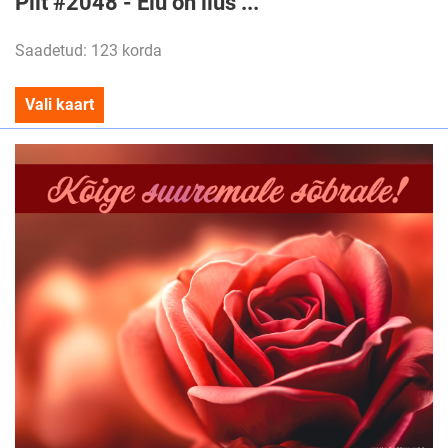
Pilt #2048 - Elu on ilus ...
Saadetud: 123 korda
Vali kaart