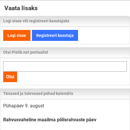
Vaata lisaks
Logi sisse või registreeri kasutajaks
Logi sisse
Registreeri kasutaja
Otsi Pistik.net portaalist
Otsi
kogu
Otsi
lehelt
Tänased ja tulevased pühad kalendris
Pühapäev 9. august
Rahvusvaheline maailma põlisrahvaste päev