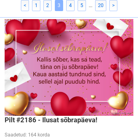
<
1
2
3
4
5
...
20
>
Pilt #2186 - Ilusat sõbrapäeva!
Saadetud: 164 korda