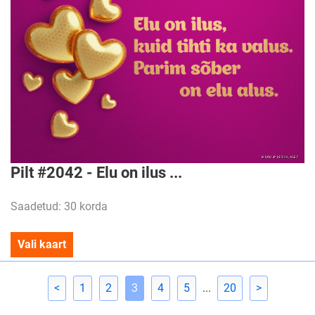
Pilt #2042 - Elu on ilus ...
Saadetud: 30 korda
Vali kaart
<
1
2
3
4
5
...
20
>