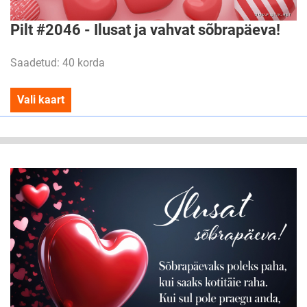
Pilt #2046 - Ilusat ja vahvat sõbrapäeva!
Saadetud: 40 korda
Vali kaart