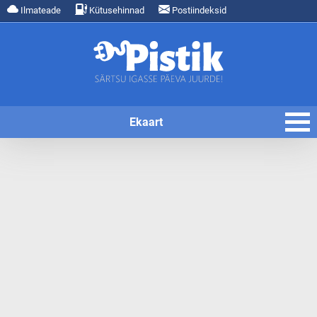
Ilmateade
Kütusehinnad
Postiindeksid
Ekaart