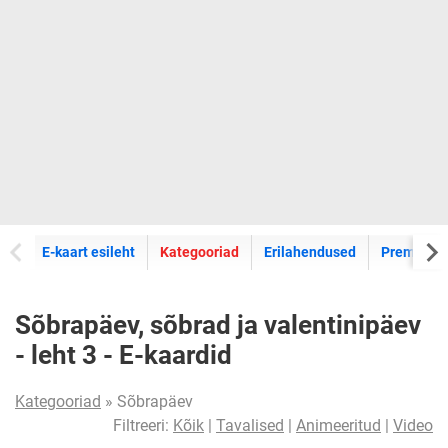
E-kaartide
E-kaart esileht
Kategooriad
Erilahendused
Premium k
Sõbrapäev, sõbrad ja valentinipäev
- leht 3 - E-kaardid
Kategooriad
» Sõbrapäev
Filtreeri:
Kõik
|
Tavalised
|
Animeeritud
|
Video