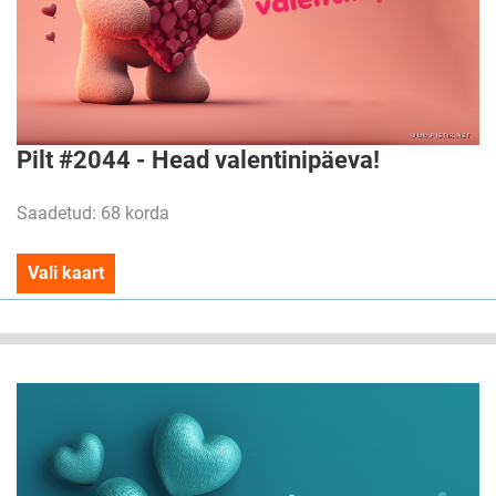
Pilt #2044 - Head valentinipäeva!
Saadetud: 68 korda
Vali kaart