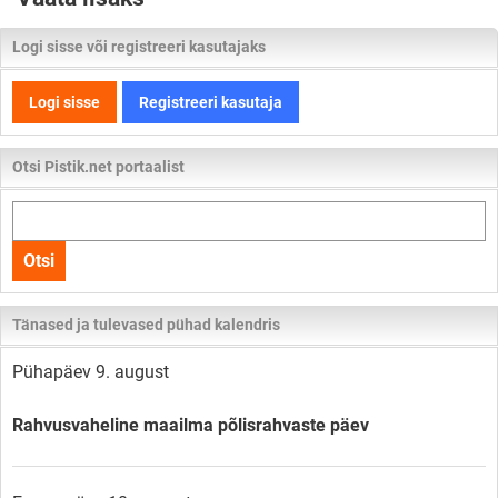
Logi sisse või registreeri kasutajaks
Logi sisse
Registreeri kasutaja
Otsi Pistik.net portaalist
Otsi
kogu
Otsi
lehelt
Tänased ja tulevased pühad kalendris
Pühapäev 9. august
Rahvusvaheline maailma põlisrahvaste päev