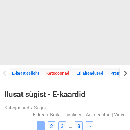
E-kaartide
E-kaart esileht
Kategooriad
Erilahendused
Premium k
Ilusat sügist - E-kaardid
Kategooriad
» Sügis
Filtreeri:
Kõik
|
Tavalised
|
Animeeritud
|
Video
1
2
3
...
8
>