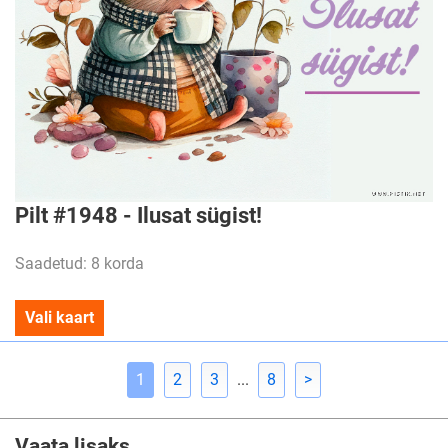
Pilt #1948 - Ilusat sügist!
Saadetud: 8 korda
Vali kaart
1
2
3
...
8
>
Vaata lisaks