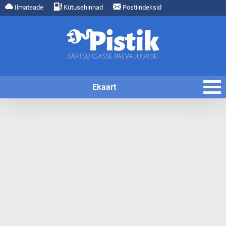
Ilmateade
Kütusehinnad
Postiindeksid
Ekaart