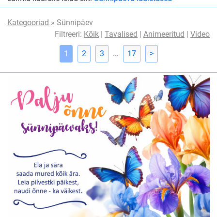
Kategooriad
» Sünnipäev
Filtreeri:
Kõik
|
Tavalised
|
Animeeritud
|
Video
1
2
3
...
17
>