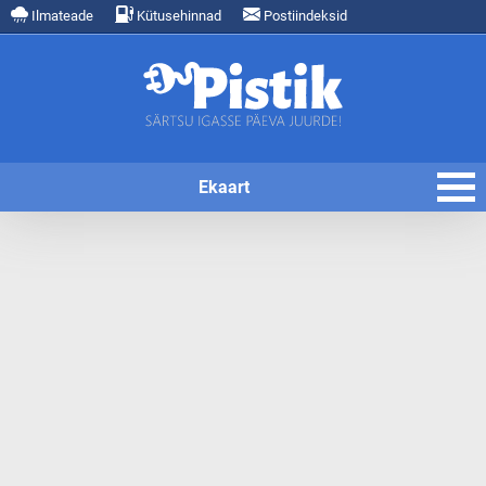
Ilmateade
Kütusehinnad
Postiindeksid
Ekaart