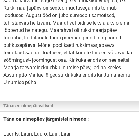
saama külvatud, sageli loetigi seda rukkikülvi lõpu ajaks.
Rukkimaarjapäev on seotud muutusega mis toimub
looduses. Augustiööd on juba sumedalt sametised,
tähistaevas helkivam. Maarahval pidi selleks ajaks olema
lõppenud heinategu. Maarahval oli rukkimaarjapäev
tööpüha, toidulauale toodi paremad palad ning nauditi
puhkusepäeva. Mõnel pool kaeti rukkimaarjapäeva
toidulaud sauna.- lootuses, et lahkunute hinged võtavad ka
söömingust- joomingust osa. Kirikukalendris on see neitsi
Maarja taevamineku ehk uinumise päev, ladina keeles
Assumptio Mariae, õigeusu kirikukalendris ka Jumalaema
Uinumise püha.
Tänased nimepäevalised
Täna on nimepäev järgmistel nimedel:
Laurits, Lauri, Lauro, Laur, Laar