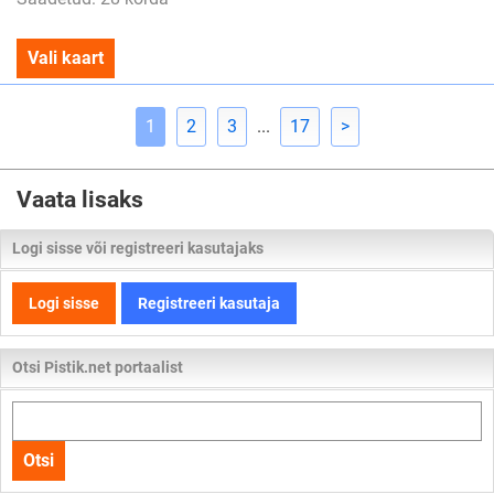
Vali kaart
1
2
3
...
17
>
Vaata lisaks
Logi sisse või registreeri kasutajaks
Logi sisse
Registreeri kasutaja
Otsi Pistik.net portaalist
Otsi
kogu
Otsi
lehelt