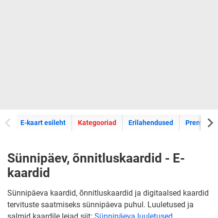
E-kaartide
E-kaart esileht
Kategooriad
Erilahendused
Premium k
Sünnipäev, õnnitluskaardid - E-
kaardid
Sünnipäeva kaardid, õnnitluskaardid ja digitaalsed kaardid
tervituste saatmiseks sünnipäeva puhul. Luuletused ja
salmid kaardile leiad siit:
Sünnipäeva luuletused