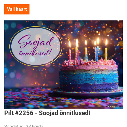
Vali kaart
Pilt #2256 - Soojad õnnitlused!
Saadetud: 28 korda