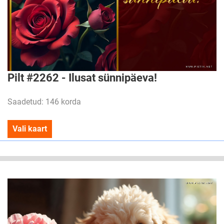
Pilt #2262 - Ilusat sünnipäeva!
Saadetud: 146 korda
Vali kaart