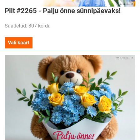
Pilt #2265 - Palju õnne sünnipäevaks!
Saadetud: 307 korda
Vali kaart