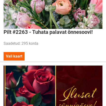
Pilt #2263 - Tuhata palavat õnnesoovi!
Saadetud: 295 korda
Vali kaart