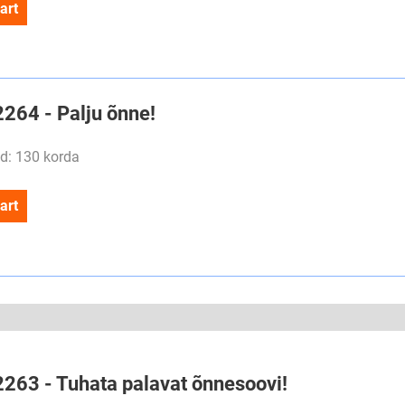
art
2264 - Palju õnne!
d: 130 korda
art
#2263 - Tuhata palavat õnnesoovi!