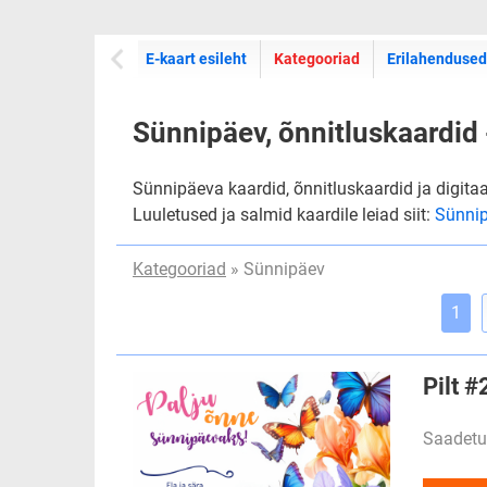
E-kaartide
E-kaart esileht
Kategooriad
Erilahendused
Sünnipäev, õnnitluskaardid 
Sünnipäeva kaardid, õnnitluskaardid ja digita
Luuletused ja salmid kaardile leiad siit:
Sünnip
Kategooriad
» Sünnipäev
1
Pilt 
Saadetu