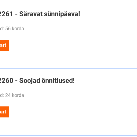
#2261 - Säravat sünnipäeva!
d: 56 korda
art
2260 - Soojad õnnitlused!
d: 24 korda
art