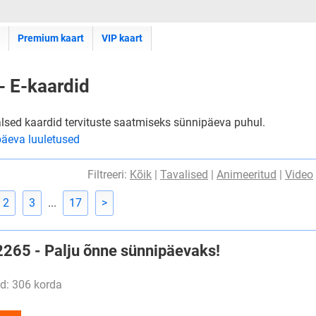
Premium kaart
VIP kaart
- E-kaardid
alsed kaardid tervituste saatmiseks sünnipäeva puhul.
äeva luuletused
Filtreeri:
Kõik
|
Tavalised
|
Animeeritud
|
Video
2
3
...
17
>
#2265 - Palju õnne sünnipäevaks!
d: 306 korda