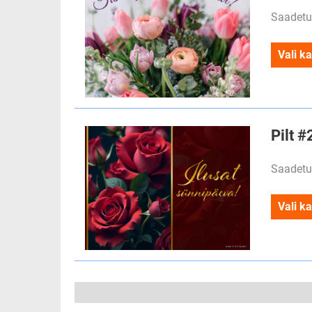
Saadetu
Vali ka
Pilt #
Saadetu
Vali ka