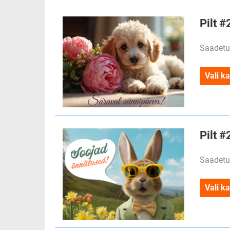
Pilt 
Saadetu
Vali ka
Pilt #
Saadetu
Vali ka