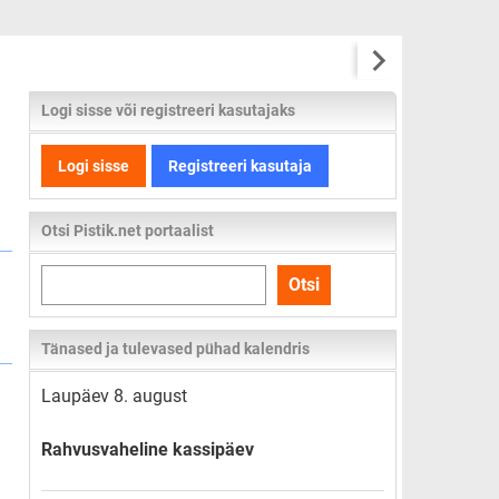
Logi sisse või registreeri kasutajaks
Logi sisse
Registreeri kasutaja
Otsi Pistik.net portaalist
Otsi
Otsi
kogu
lehelt
Tänased ja tulevased pühad kalendris
Laupäev 8. august
Rahvusvaheline kassipäev