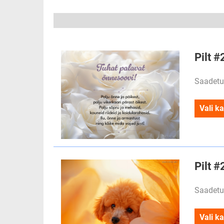
Pilt #
Saadetu
Vali ka
Pilt 
Saadetu
Vali ka