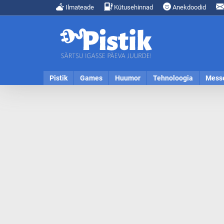
Ilmateade
Kütusehinnad
Anekdoodid
Pistik
Games
Huumor
Tehnoloogia
Mess