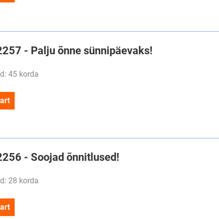
#2257 - Palju õnne sünnipäevaks!
d: 45 korda
art
2256 - Soojad õnnitlused!
d: 28 korda
art