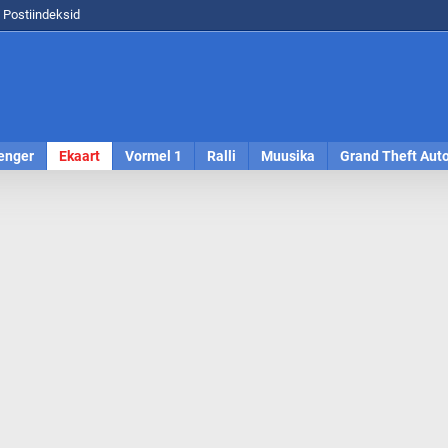
Postiindeksid
enger
Ekaart
Vormel 1
Ralli
Muusika
Grand Theft Aut