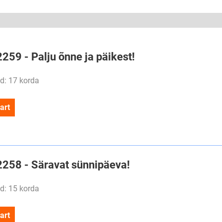
2259 - Palju õnne ja päikest!
d: 17 korda
art
#2258 - Säravat sünnipäeva!
d: 15 korda
art