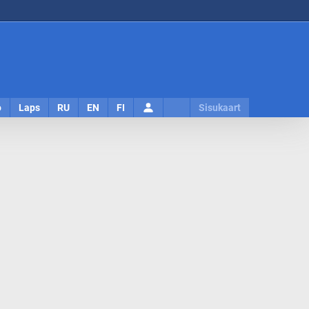
Logi
o
Laps
RU
EN
FI
Sisukaart
sisse