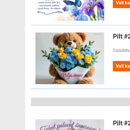
Vali ka
Pilt #
Saadetu
Vali ka
Pilt 