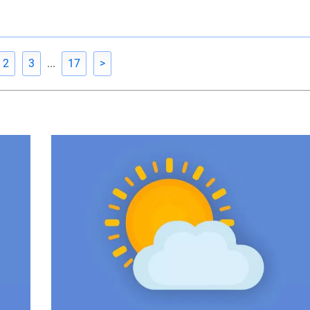
2
3
...
17
>