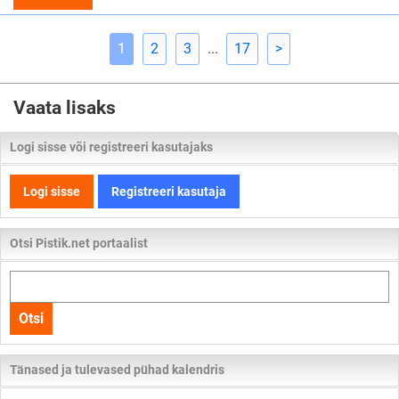
1
2
3
...
17
>
Vaata lisaks
Logi sisse või registreeri kasutajaks
Logi sisse
Registreeri kasutaja
Otsi Pistik.net portaalist
Otsi
kogu
Otsi
lehelt
Tänased ja tulevased pühad kalendris