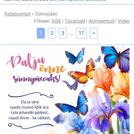
Kategooriad
» Sünnipäev
Filtreeri:
Kõik
|
Tavalised
|
Animeeritud
|
Video
1
2
3
...
17
>