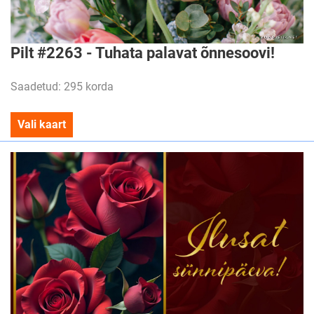
Pilt #2263 - Tuhata palavat õnnesoovi!
Saadetud: 295 korda
Vali kaart