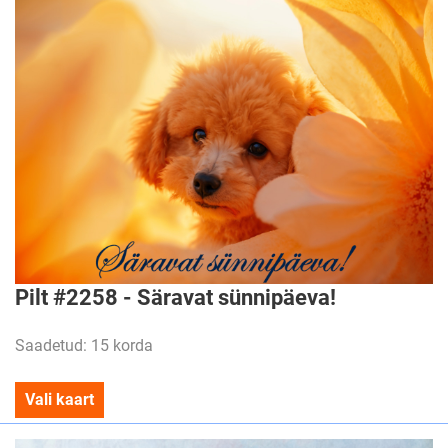
Pilt #2258 - Säravat sünnipäeva!
Saadetud: 15 korda
Vali kaart