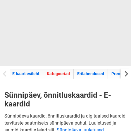
E-kaartide
E-kaart esileht
Kategooriad
Erilahendused
Premium k
Sünnipäev, õnnitluskaardid - E-
kaardid
Sünnipäeva kaardid, õnnitluskaardid ja digitaalsed kaardid
tervituste saatmiseks sünnipäeva puhul. Luuletused ja
salmid kaardile leiad siit:
Sünnipäeva luuletused