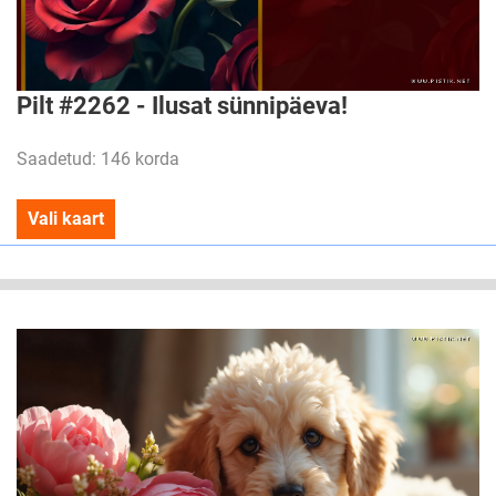
Pilt #2262 - Ilusat sünnipäeva!
Saadetud: 146 korda
Vali kaart