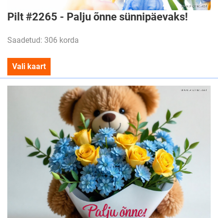
Pilt #2265 - Palju õnne sünnipäevaks!
Saadetud: 306 korda
Vali kaart