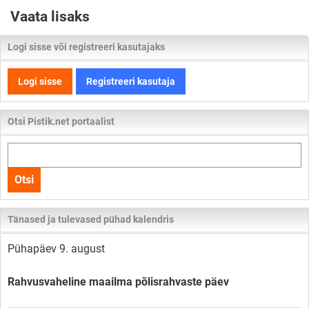
Vaata lisaks
Logi sisse või registreeri kasutajaks
Logi sisse
Registreeri kasutaja
Otsi Pistik.net portaalist
Otsi
kogu
Otsi
lehelt
Tänased ja tulevased pühad kalendris
Pühapäev 9. august
Rahvusvaheline maailma põlisrahvaste päev