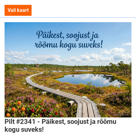
Vali kaart
Pilt #2341 - Päikest, soojust ja rõõmu
kogu suveks!