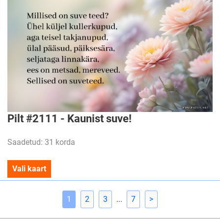
Pilt #2111 - Kaunist suve!
Saadetud: 31 korda
Vali kaart
1
2
3
...
7
>