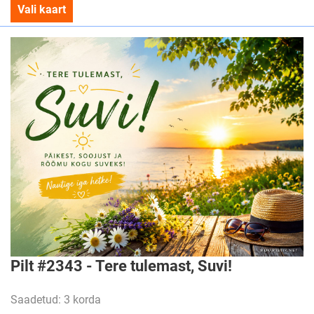
Vali kaart
Pilt #2343 - Tere tulemast, Suvi!
Saadetud: 3 korda