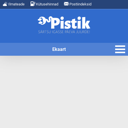
Ilmateade
Kütusehinnad
Postiindeksid
Ekaart