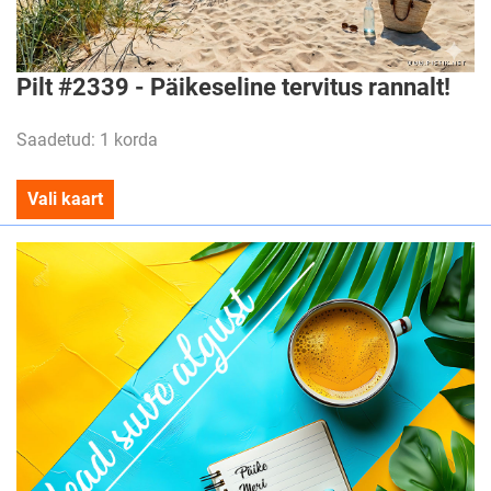
Pilt #2339 - Päikeseline tervitus rannalt!
Saadetud: 1 korda
Vali kaart