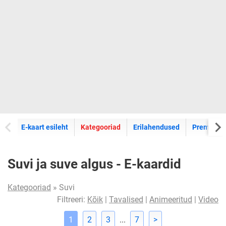
E-kaartide
E-kaart esileht
Kategooriad
Erilahendused
Premium k
Suvi ja suve algus - E-kaardid
Kategooriad
» Suvi
Filtreeri:
Kõik
|
Tavalised
|
Animeeritud
|
Video
1
2
3
...
7
>