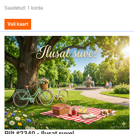
Saadetud: 1 korda
Vali kaart
Pilt #2340 - Ilusat suve!