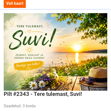
Vali kaart
Pilt #2343 - Tere tulemast, Suvi!
Saadetud: 3 korda