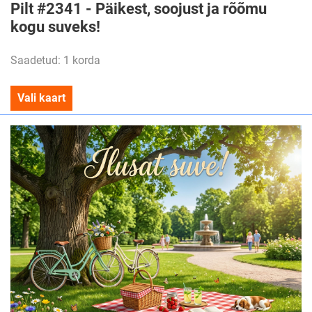
Pilt #2341 - Päikest, soojust ja rõõmu
kogu suveks!
Saadetud: 1 korda
Vali kaart