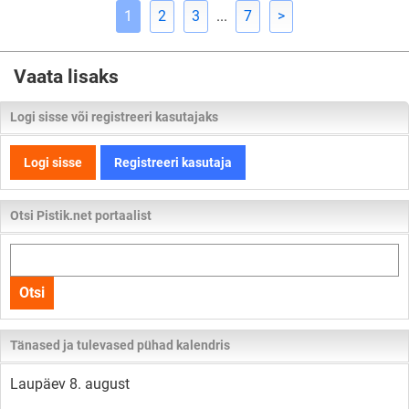
1
2
3
...
7
>
Vaata lisaks
Logi sisse või registreeri kasutajaks
Logi sisse
Registreeri kasutaja
Otsi Pistik.net portaalist
Otsi
kogu
Otsi
lehelt
Tänased ja tulevased pühad kalendris
Laupäev 8. august