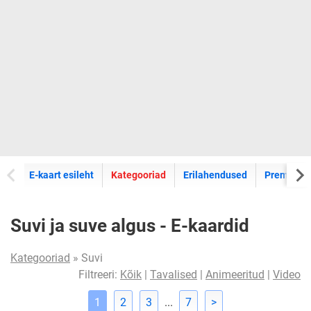
E-kaartide
E-kaart esileht
Kategooriad
Erilahendused
Premium k
Suvi ja suve algus - E-kaardid
Kategooriad
» Suvi
Filtreeri:
Kõik
|
Tavalised
|
Animeeritud
|
Video
1
2
3
...
7
>