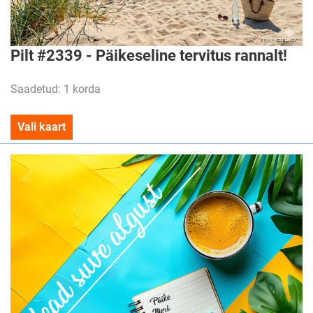
Pilt #2339 - Päikeseline tervitus rannalt!
Saadetud: 1 korda
Vali kaart