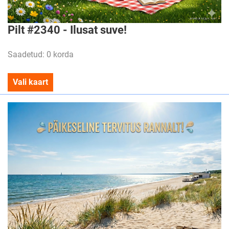
Pilt #2340 - Ilusat suve!
Saadetud: 0 korda
Vali kaart