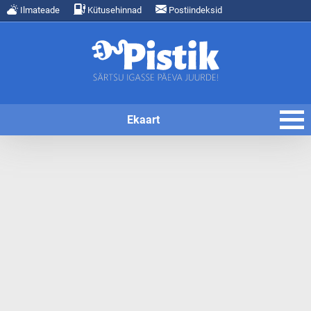
Ilmateade
Kütusehinnad
Postiindeksid
Ekaart