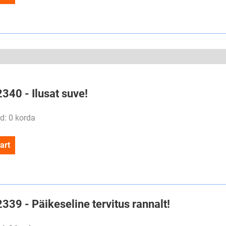
2340 - Ilusat suve!
d: 0 korda
art
2339 - Päikeseline tervitus rannalt!