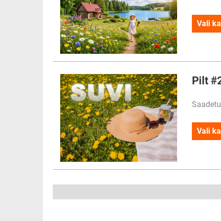
Vali ka
Pilt 
Saadetu
Vali ka