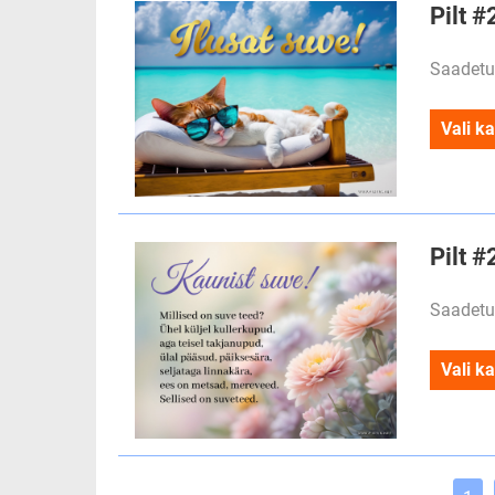
Pilt #
Saadetu
Vali ka
Pilt #
Saadetu
Vali ka