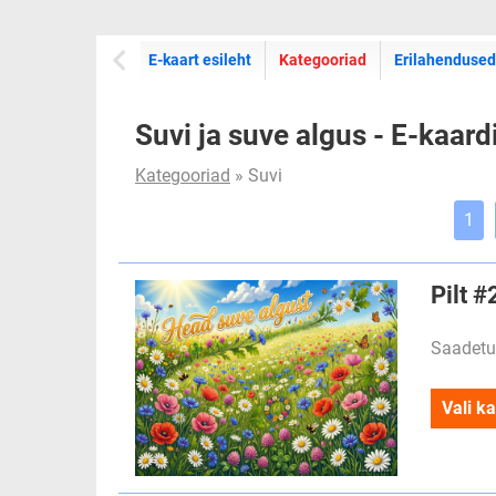
E-kaartide
E-kaart esileht
Kategooriad
Erilahendused
Suvi ja suve algus - E-kaard
Kategooriad
» Suvi
1
Pilt 
Saadetu
Vali ka