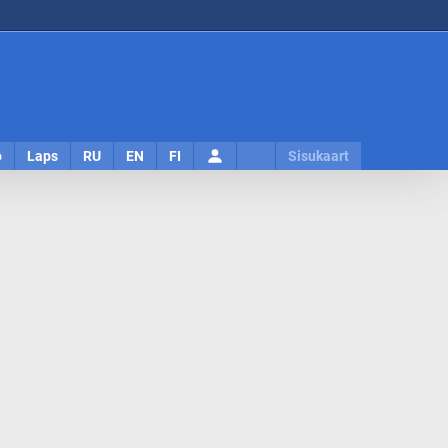
Logi
o
Laps
RU
EN
FI
Sisukaart
sisse