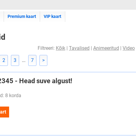
Premium kaart
VIP kaart
id
Filtreeri:
Kõik
|
Tavalised
|
Animeeritud
|
Video
2
3
...
7
>
#2345 - Head suve algust!
d: 8 korda
art