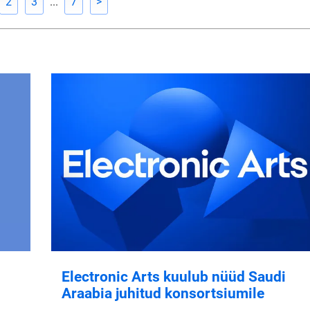
2
3
...
7
>
Electronic Arts kuulub nüüd Saudi
Araabia juhitud konsortsiumile