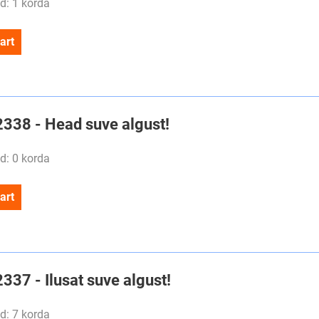
d: 1 korda
art
#2338 - Head suve algust!
d: 0 korda
art
2337 - Ilusat suve algust!
d: 7 korda