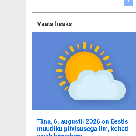
1
Vaata lisaks
Täna, 6. augustil 2026 on Eestis
muutliku pilvisusega ilm, kohati
sajab hoovihma