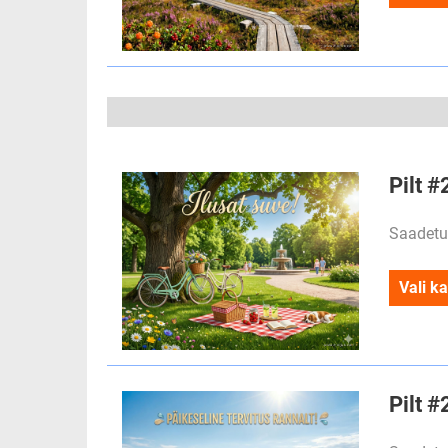
Pilt #
Saadetu
Vali ka
Pilt #