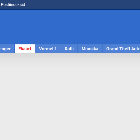
Postiindeksid
enger
Ekaart
Vormel 1
Ralli
Muusika
Grand Theft Aut