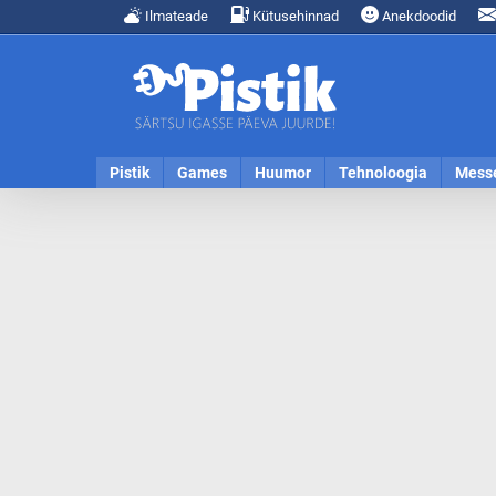
Ilmateade
Kütusehinnad
Anekdoodid
Pistik
Games
Huumor
Tehnoloogia
Mess