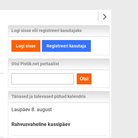
Logi sisse või registreeri kasutajaks
Logi sisse
Registreeri kasutaja
Otsi Pistik.net portaalist
Otsi
Otsi
kogu
lehelt
Tänased ja tulevased pühad kalendris
Laupäev 8. august
Rahvusvaheline kassipäev