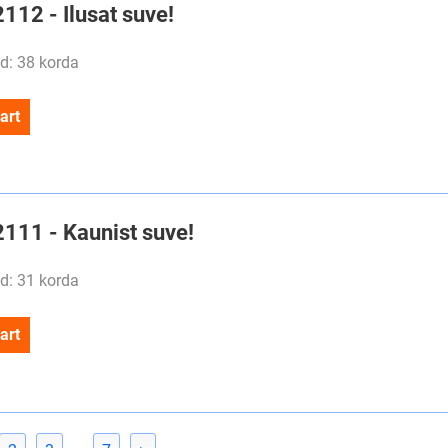
2112 - Ilusat suve!
d: 38 korda
art
2111 - Kaunist suve!
d: 31 korda
art