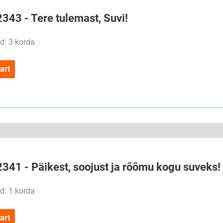
2343 - Tere tulemast, Suvi!
d: 3 korda
art
2341 - Päikest, soojust ja rõõmu kogu suveks!
d: 1 korda
art