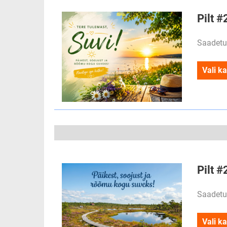
Pilt #
Saadetu
Vali ka
Pilt #
Saadetu
Vali ka