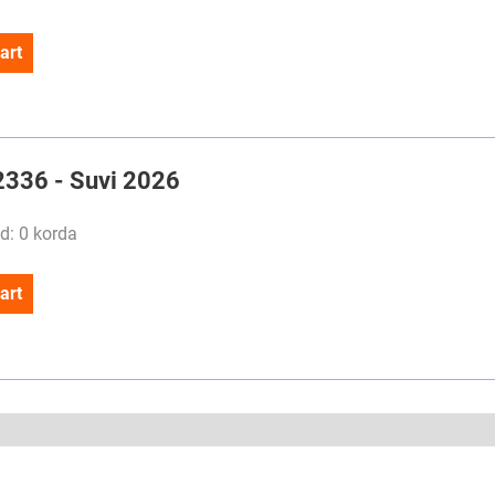
art
#2336 - Suvi 2026
d: 0 korda
art