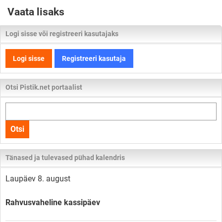
Vaata lisaks
Logi sisse või registreeri kasutajaks
Logi sisse
Registreeri kasutaja
Otsi Pistik.net portaalist
Otsi
kogu
Otsi
lehelt
Tänased ja tulevased pühad kalendris
Laupäev 8. august
Rahvusvaheline kassipäev