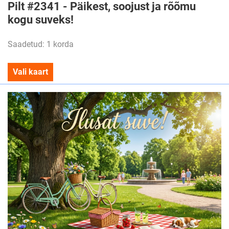
Pilt #2341 - Päikest, soojust ja rõõmu
kogu suveks!
Saadetud: 1 korda
Vali kaart