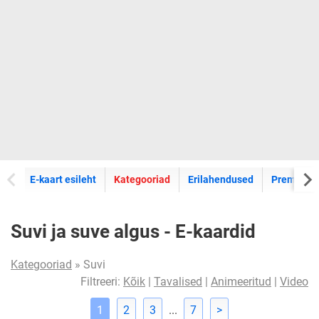
E-kaartide
E-kaart esileht
Kategooriad
Erilahendused
Premium k
Suvi ja suve algus - E-kaardid
Kategooriad
» Suvi
Filtreeri:
Kõik
|
Tavalised
|
Animeeritud
|
Video
1
2
3
...
7
>