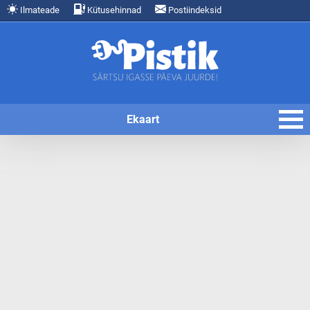
Ilmateade
Kütusehinnad
Postiindeksid
Ekaart