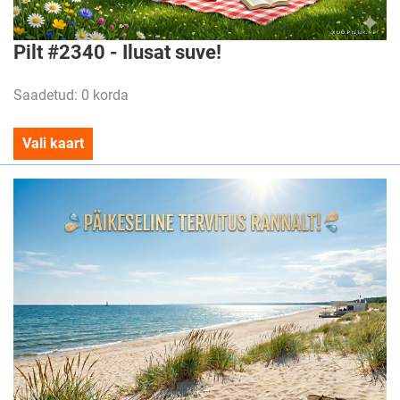
Pilt #2340 - Ilusat suve!
Saadetud: 0 korda
Vali kaart