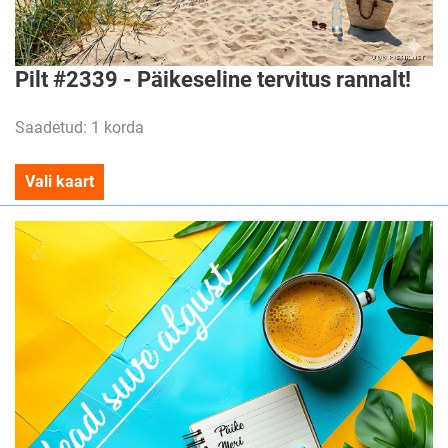
Pilt #2339 - Päikeseline tervitus rannalt!
Saadetud: 1 korda
Vali kaart