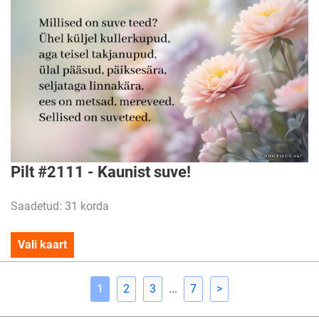
Pilt #2111 - Kaunist suve!
Saadetud: 31 korda
Vali kaart
1
2
3
...
7
>