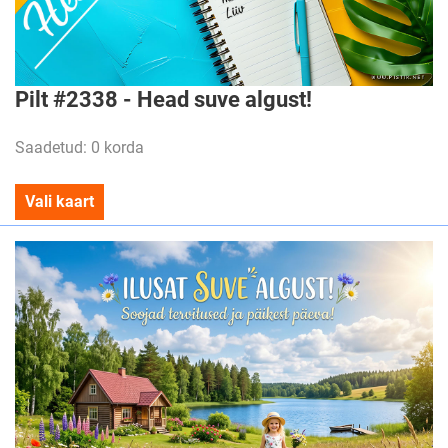
Pilt #2338 - Head suve algust!
Saadetud: 0 korda
Vali kaart